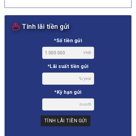
Tính lãi tiền gửi
*Số tiền gửi
VNĐ
*Lãi suất tiền gửi
%/year
*Kỳ hạn gửi
month
TÍNH LÃI TIỀN GỬI