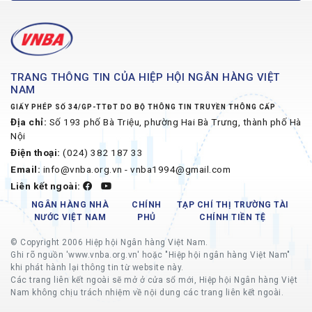
TRANG THÔNG TIN CỦA HIỆP HỘI NGÂN HÀNG VIỆT
NAM
GIẤY PHÉP SỐ 34/GP-TTĐT DO BỘ THÔNG TIN TRUYỀN THÔNG CẤP
Địa chỉ:
Số 193 phố Bà Triệu, phường Hai Bà Trưng, thành phố Hà
Nội
Điện thoại:
(024) 382 187 33
Email:
info@vnba.org.vn - vnba1994@gmail.com
Liên kết ngoài:
NGÂN HÀNG NHÀ
CHÍNH
TẠP CHÍ THỊ TRƯỜNG TÀI
NƯỚC VIỆT NAM
PHỦ
CHÍNH TIỀN TỆ
© Copyright 2006 Hiệp hội Ngân hàng Việt Nam.
Ghi rõ nguồn 'www.vnba.org.vn' hoặc "Hiệp hội ngân hàng Việt Nam"
khi phát hành lại thông tin từ website này.
Các trang liên kết ngoài sẽ mở ở cửa sổ mới, Hiệp hội Ngân hàng Việt
Nam không chịu trách nhiệm về nội dung các trang liên kết ngoài.