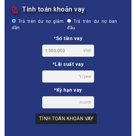
Tính toán khoản vay
Trả trên dư nợ giảm
Trả trên dư nợ ban
dần
đầu
*Số tiền vay
VNĐ
*Lãi suất vay
%/year
*Kỳ hạn vay
month
TÍNH TOÁN KHOẢN VAY