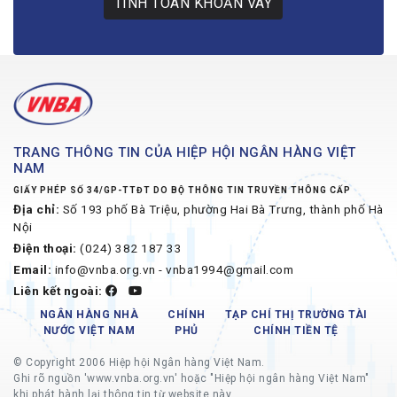
TÍNH TOÁN KHOẢN VAY
TRANG THÔNG TIN CỦA HIỆP HỘI NGÂN HÀNG VIỆT
NAM
GIẤY PHÉP SỐ 34/GP-TTĐT DO BỘ THÔNG TIN TRUYỀN THÔNG CẤP
Địa chỉ:
Số 193 phố Bà Triệu, phường Hai Bà Trưng, thành phố Hà
Nội
Điện thoại:
(024) 382 187 33
Email:
info@vnba.org.vn - vnba1994@gmail.com
Liên kết ngoài:
NGÂN HÀNG NHÀ
CHÍNH
TẠP CHÍ THỊ TRƯỜNG TÀI
NƯỚC VIỆT NAM
PHỦ
CHÍNH TIỀN TỆ
© Copyright 2006 Hiệp hội Ngân hàng Việt Nam.
Ghi rõ nguồn 'www.vnba.org.vn' hoặc "Hiệp hội ngân hàng Việt Nam"
khi phát hành lại thông tin từ website này.