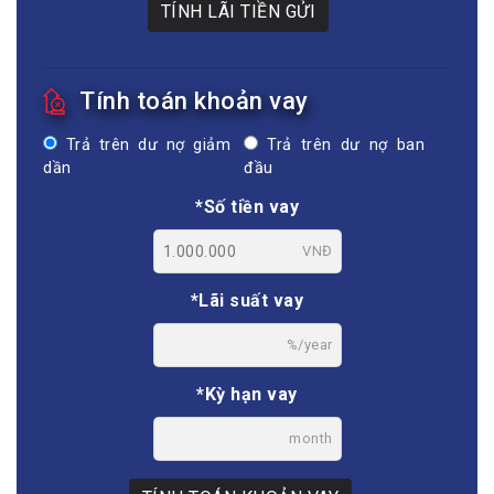
TÍNH LÃI TIỀN GỬI
Tính toán khoản vay
Trả trên dư nợ giảm
Trả trên dư nợ ban
dần
đầu
*Số tiền vay
VNĐ
*Lãi suất vay
%/year
*Kỳ hạn vay
month