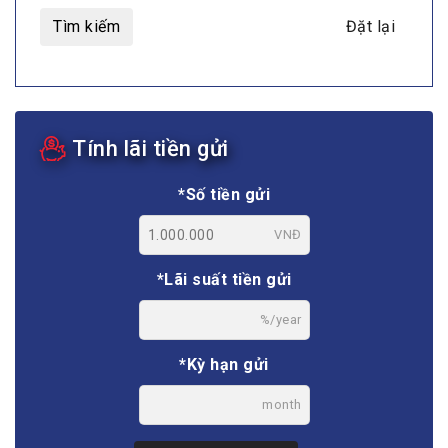
Tìm kiếm
Đặt lại
Tính lãi tiền gửi
*Số tiền gửi
VNĐ
*Lãi suất tiền gửi
%/year
*Kỳ hạn gửi
month