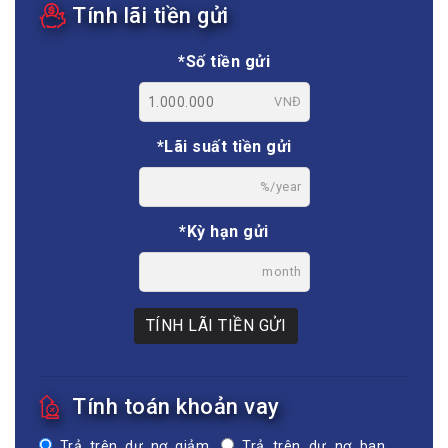
Tính lãi tiền gửi
*Số tiền gửi
VNĐ
*Lãi suất tiền gửi
%/year
*Kỳ hạn gửi
month
TÍNH LÃI TIỀN GỬI
Tính toán khoản vay
Trả trên dư nợ giảm
Trả trên dư nợ ban