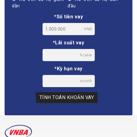
dần
đầu
*Số tiền vay
VNĐ
*Lãi suất vay
%/year
*Kỳ hạn vay
month
TÍNH TOÁN KHOẢN VAY