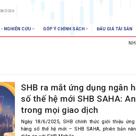
/08/2026
 - NGHIÊN CỨU
GÓP Ý CHÍNH SÁCH
ĐẤU GIÁ TÀI SẢN
HỘI VIÊN
NHNN mi
Danh sách hội viên
Gia nhập VNBA
 VNBA
 Tuần VNBA
SHB ra mắt ứng dụng ngân 
số thế hệ mới SHB SAHA: An
gân hàng
trong mọi giao dịch
t
Ngày 18/6/2025, SHB chính thức giới thiệu ứng
hàng số thế hệ mới – SHB SAHA, phiên bản nân