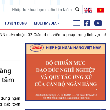
TUYỂN DỤNG
MULTIMEDIA
ĐÀO TẠO - NGHIÊN CỨU
ễn nhiệm 02 Giám định viên tư pháp trong lĩnh vực tiền tệ 
Nghiệp vụ - Chứng chỉ
Tập huấn
hàng
 tâm
 dụng ngân
g cấp toàn