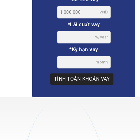
VNĐ
*Lãi suất vay
%/year
*Kỳ hạn vay
month
TÍNH TOÁN KHOẢN VAY