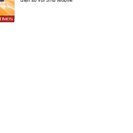
h Tiêu dùng
diện so với SHB Mobile.
tài sản
oán –Thẻ
 trị
iệc làm
 SẢN
TUYỂN DỤNG