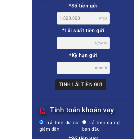
*Số tiền gửi
VNĐ
*Lãi suất tiền gửi
%/year
*Kỳ hạn gửi
month
TÍNH LÃI TIỀN GỬI
Tính toán khoản vay
Trả trên dư nợ
Trả trên dư nợ
giảm dần
ban đầu
*Số tiền vay