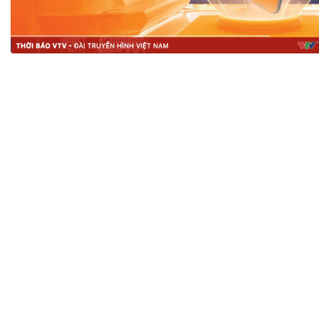
Tài chín
Bộ Chuẩn mực Đạo đức nghề nghiệp
Đấu giá 
Đối tác
Thanh t
Nhà quản
Cơ hội v
GÓP Ý CHÍNH SÁCH
ĐẤU GIÁ TÀI
Dự thảo luật
Tư vấn – Hỏi đáp
Tra cứu văn bản