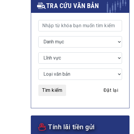
TRA CỨU VĂN BẢN
MULTIMEDIA
Video
E-magazines
Photos
Tìm kiếm
Đặt lại
Tính lãi tiền gửi