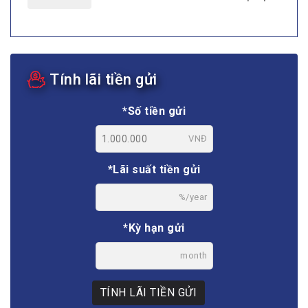
Tính lãi tiền gửi
*Số tiền gửi
VNĐ
*Lãi suất tiền gửi
%/year
*Kỳ hạn gửi
month
TÍNH LÃI TIỀN GỬI