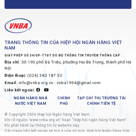
TRANG THÔNG TIN CỦA HIỆP HỘI NGÂN HÀNG VIỆT
NAM
GIẤY PHÉP SỐ 34/GP-TTĐT DO BỘ THÔNG TIN TRUYỀN THÔNG CẤP
Địa chỉ:
Số 193 phố Bà Triệu, phường Hai Bà Trưng, thành phố Hà
Nội
Điện thoại:
(024) 382 187 33
Email:
info@vnba.org.vn - vnba1994@gmail.com
Liên kết ngoài:
NGÂN HÀNG NHÀ
CHÍNH
TẠP CHÍ THỊ TRƯỜNG TÀI
NƯỚC VIỆT NAM
PHỦ
CHÍNH TIỀN TỆ
© Copyright 2006 Hiệp hội Ngân hàng Việt Nam.
Ghi rõ nguồn 'www.vnba.org.vn' hoặc "Hiệp hội ngân hàng Việt Nam"
khi phát hành lại thông tin từ website này.
Các trang liên kết ngoài sẽ mở ở cửa sổ mới, Hiệp hội Ngân hàng Việt