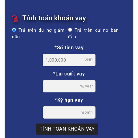
Tính toán khoản vay
Trả trên dư nợ giảm
Trả trên dư nợ ban
dần
đầu
*Số tiền vay
VNĐ
*Lãi suất vay
%/year
*Kỳ hạn vay
month
TÍNH TOÁN KHOẢN VAY