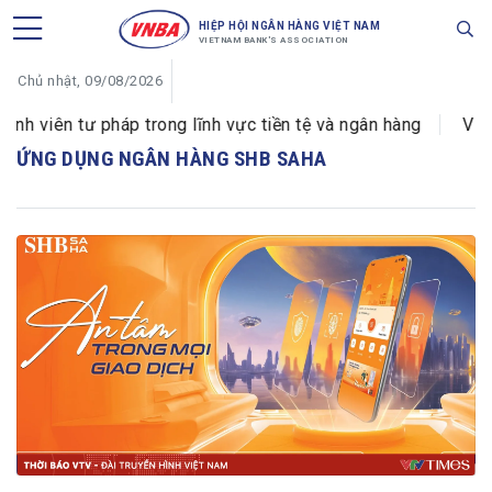
HIỆP HỘI NGÂN HÀNG VIỆT NAM
VIETNAM BANK'S ASSOCIATION
Chủ nhật, 09/08/2026
 viên tư pháp trong lĩnh vực tiền tệ và ngân hàng
VIB đ
ỨNG DỤNG NGÂN HÀNG SHB SAHA