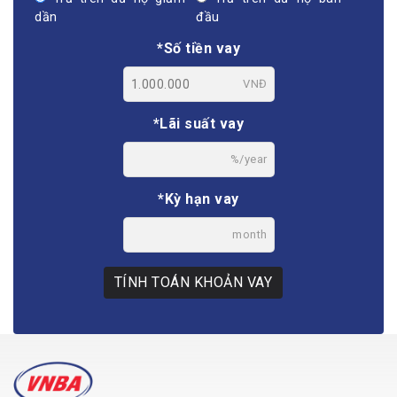
dần
đầu
*Số tiền vay
VNĐ
*Lãi suất vay
%/year
*Kỳ hạn vay
month
TÍNH TOÁN KHOẢN VAY