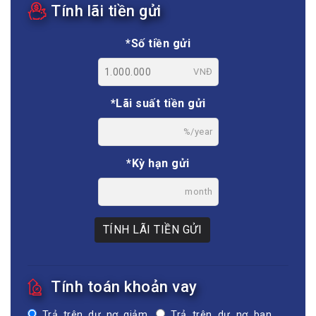
Tính lãi tiền gửi
*Số tiền gửi
VNĐ
*Lãi suất tiền gửi
%/year
*Kỳ hạn gửi
month
TÍNH LÃI TIỀN GỬI
Tính toán khoản vay
Trả trên dư nợ giảm
Trả trên dư nợ ban