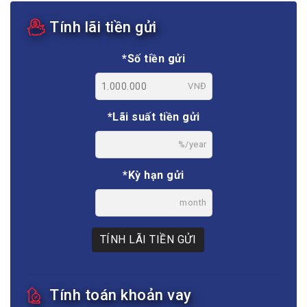
Tính lãi tiền gửi
*Số tiền gửi
VNĐ
*Lãi suất tiền gửi
%/year
*Kỳ hạn gửi
month
TÍNH LÃI TIỀN GỬI
Tính toán khoản vay