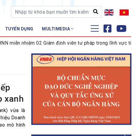
TUYỂN DỤNG
MULTIMEDIA
ĐÀO TẠO - NGHIÊN CỨU
iễn nhiệm 02 Giám định viên tư pháp trong lĩnh vực tiền tệ
Nghiệp vụ - Chứng chỉ
Tập huấn
iếp
p xanh
nk) vừa là
h hiệu Doanh
eo mô hình