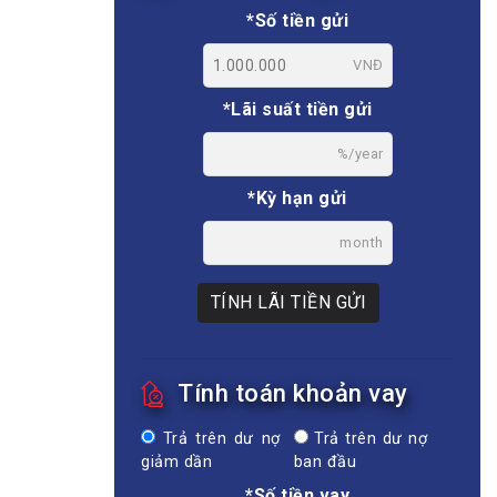
*Số tiền gửi
VNĐ
*Lãi suất tiền gửi
%/year
*Kỳ hạn gửi
month
TÍNH LÃI TIỀN GỬI
Tính toán khoản vay
Trả trên dư nợ
Trả trên dư nợ
giảm dần
ban đầu
*Số tiền vay