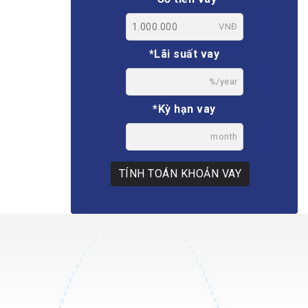
VNĐ
*Lãi suất vay
%/year
*Kỳ hạn vay
month
TÍNH TOÁN KHOẢN VAY