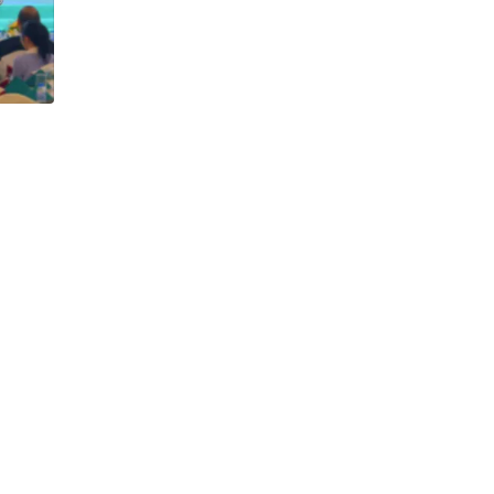
h Tiêu dùng
tài sản
oán –Thẻ
 trị
iệc làm
 SẢN
TUYỂN DỤNG