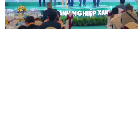
Tài chín
Bộ Chuẩn mực Đạo đức nghề nghiệp
Đấu giá 
Đối tác
Thanh t
Nhà quản
Cơ hội v
GÓP Ý CHÍNH SÁCH
ĐẤU GIÁ TÀI
Dự thảo luật
Tư vấn – Hỏi đáp
Tra cứu văn bản