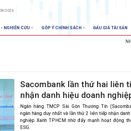
/08/2026
 - NGHIÊN CỨU
GÓP Ý CHÍNH SÁCH
ĐẤU GIÁ TÀI SẢN
HỘI VIÊN
NHNN m
Danh sách hội viên
Gia nhập VNBA
 VNBA
 Tuần VNBA
Sacombank lần thứ hai liên t
nhận danh hiệu doanh nghiệ
gân hàng
t
Ngân hàng TMCP Sài Gòn Thương Tín (Sacomba
ngân hàng duy nhất và lần thứ 2 liên tiếp nhận dan
nghiệp Xanh TP.HCM nhờ đẩy mạnh hoạt động th
ESG.