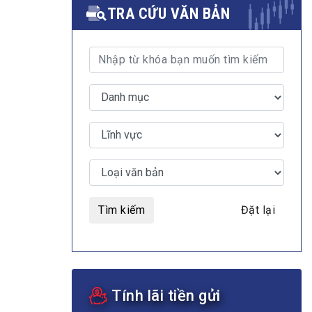
TRA CỨU VĂN BẢN
MULTIMEDIA
Video
E-magazines
Photos
Tìm kiếm
Đặt lại
Tính lãi tiền gửi