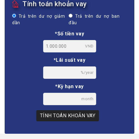
Tính toán khoản vay
Trả trên dư nợ giảm
Trả trên dư nợ ban
dần
đầu
*Số tiền vay
VNĐ
*Lãi suất vay
%/year
*Kỳ hạn vay
month
TÍNH TOÁN KHOẢN VAY