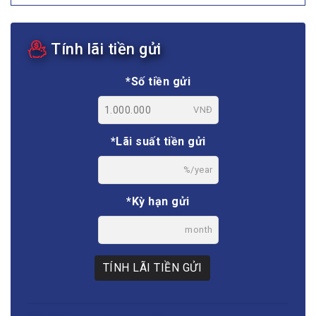
Tính lãi tiền gửi
*Số tiền gửi
VNĐ
*Lãi suất tiền gửi
%/year
*Kỳ hạn gửi
month
TÍNH LÃI TIỀN GỬI