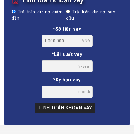
Tính toán khoản vay
Trả trên dư nợ giảm
Trả trên dư nợ ban
dần
đầu
*Số tiền vay
VNĐ
*Lãi suất vay
%/year
*Kỳ hạn vay
month
TÍNH TOÁN KHOẢN VAY