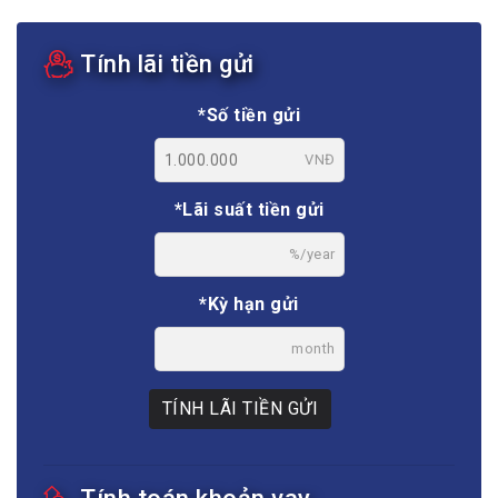
Tính lãi tiền gửi
*Số tiền gửi
VNĐ
*Lãi suất tiền gửi
%/year
*Kỳ hạn gửi
month
TÍNH LÃI TIỀN GỬI