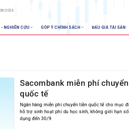
/08/2026
 - NGHIÊN CỨU
GÓP Ý CHÍNH SÁCH
ĐẤU GIÁ TÀI SẢN
HỘI VIÊN
Danh sách hội viên
Gia nhập VNBA
 VNBA
 Tuần VNBA
Sacombank miễn phí chuyển 
quốc tế
gân hàng
t
Ngân hàng miễn phí chuyển tiền quốc tế cho mục đí
hỗ trợ sinh hoạt phí du học sinh, không giới hạn số
dụng đến 30/9.