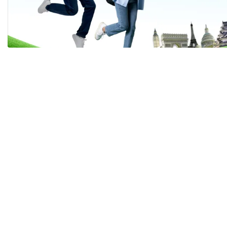
Tài chín
Bộ Chuẩn mực Đạo đức nghề nghiệp
Đấu giá 
Đối tác
Thanh t
Nhà quản
Cơ hội v
GÓP Ý CHÍNH SÁCH
ĐẤU GIÁ TÀI
Dự thảo luật
Tư vấn – Hỏi đáp
Tra cứu văn bản