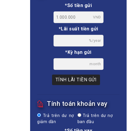
*Số tiền gửi
VNĐ
*Lãi suất tiền gửi
%/year
*Kỳ hạn gửi
month
TÍNH LÃI TIỀN GỬI
Tính toán khoản vay
Trả trên dư nợ
Trả trên dư nợ
giảm dần
ban đầu
*Số tiền vay