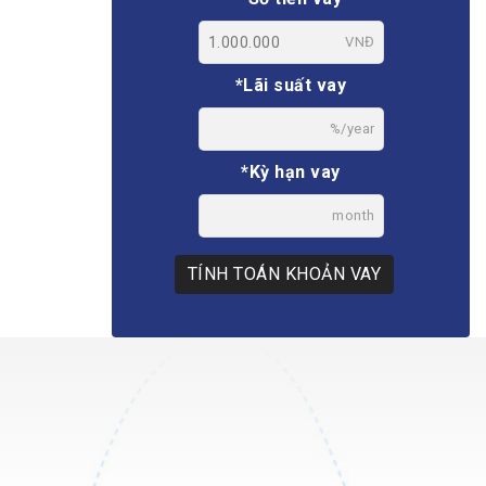
VNĐ
*Lãi suất vay
%/year
*Kỳ hạn vay
month
TÍNH TOÁN KHOẢN VAY