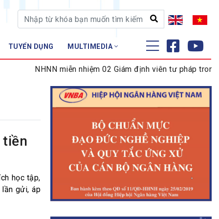
TUYỂN DỤNG
MULTIMEDIA
ĐÀO TẠO - NGHIÊN CỨU
NHNN miễn nhiệm 02 Giám định viên tư pháp trong lĩnh
Nghiệp vụ - Chứng chỉ
Tập huấn
tiền
ch học tập,
 lần gửi, áp