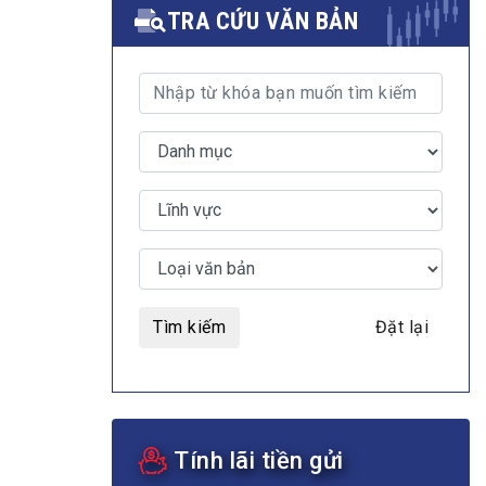
TRA CỨU VĂN BẢN
MULTIMEDIA
Video
E-magazines
Photos
Tìm kiếm
Đặt lại
Tính lãi tiền gửi