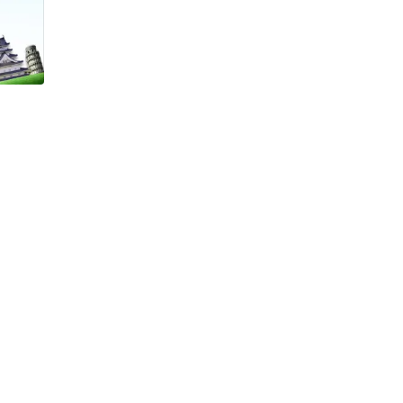
h Tiêu dùng
tài sản
oán –Thẻ
 trị
iệc làm
 SẢN
TUYỂN DỤNG