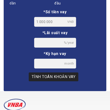
dần
đầu
*Số tiền vay
VNĐ
*Lãi suất vay
%/year
*Kỳ hạn vay
month
TÍNH TOÁN KHOẢN VAY