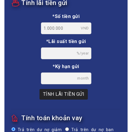
Tính lãi tiền gửi
*Số tiền gửi
VNĐ
*Lãi suất tiền gửi
%/year
*Kỳ hạn gửi
month
TÍNH LÃI TIỀN GỬI
Tính toán khoản vay
Trả trên dư nợ giảm
Trả trên dư nợ ban