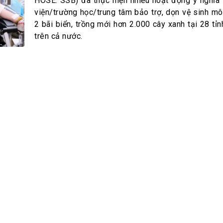
h Tiêu dùng
HOSE: SSB) đã thực hiện nhiều hoạt động ý nghĩa 
viện/trường học/trung tâm bảo trợ, dọn vệ sinh môi
tài sản
2 bãi biển, trồng mới hơn 2.000 cây xanh tại 28 tỉ
oán –Thẻ
trên cả nước.
 trị
iệc làm
 SẢN
TUYỂN DỤNG