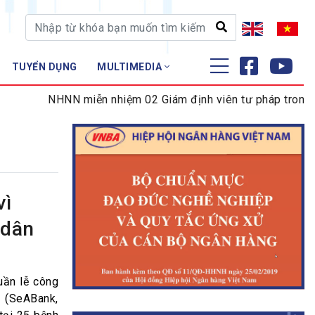
TUYỂN DỤNG
MULTIMEDIA
ĐÀO TẠO - NGHIÊN CỨU
NHNN miễn nhiệm 02 Giám định viên tư pháp trong lĩnh 
Nghiệp vụ - Chứng chỉ
Tập huấn
vì
 dân
uần lễ công
(SeABank,