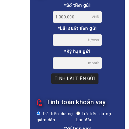
*Số tiền gửi
VNĐ
*Lãi suất tiền gửi
%/year
*Kỳ hạn gửi
month
TÍNH LÃI TIỀN GỬI
Tính toán khoản vay
Trả trên dư nợ
Trả trên dư nợ
giảm dần
ban đầu
*Số tiền vay