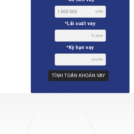
VNĐ
*Lãi suất vay
%/year
*Kỳ hạn vay
month
TÍNH TOÁN KHOẢN VAY