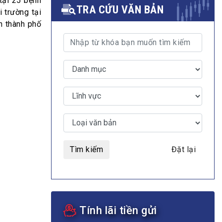
tại 25 bệnh
TRA CỨU VĂN BẢN
 trường tại
nh thành phố
MULTIMEDIA
Video
E-magazines
Photos
Tìm kiếm
Đặt lại
Tính lãi tiền gửi