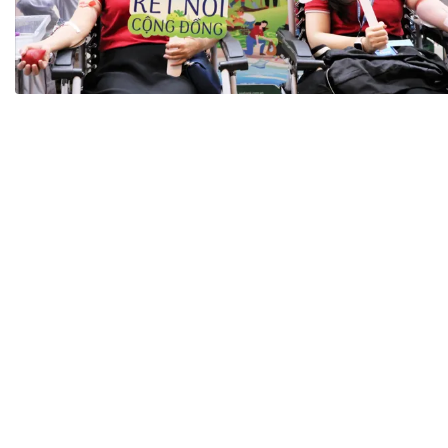
Tài chín
Bộ Chuẩn mực Đạo đức nghề nghiệp
Đấu giá 
Đối tác
Thanh t
Nhà quản
Cơ hội v
GÓP Ý CHÍNH SÁCH
ĐẤU GIÁ TÀI
Dự thảo luật
Tư vấn – Hỏi đáp
Tra cứu văn bản