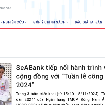
/08/2026
 - NGHIÊN CỨU
GÓP Ý CHÍNH SÁCH
ĐẤU GIÁ TÀI SẢN
HỘI VIÊN
Danh sách hội viên
Gia nhập VNBA
 VNBA
 Tuần VNBA
SeABank tiếp nối hành trình 
cộng đồng với “Tuần lễ công
gân hàng
2024”
t
Trong 3 tuần triển khai (từ 15/10 - 8/11/2024), “T
dân 2024” của Ngân hàng TMCP Đông Nam Á 