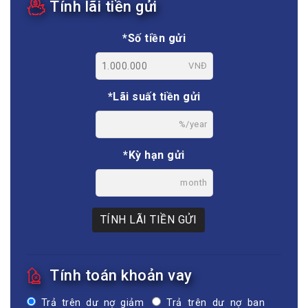
Tính lãi tiền gửi
*Số tiền gửi
VNĐ
*Lãi suất tiền gửi
%/year
*Kỳ hạn gửi
month
TÍNH LÃI TIỀN GỬI
Tính toán khoản vay
Trả trên dư nợ giảm
Trả trên dư nợ ban