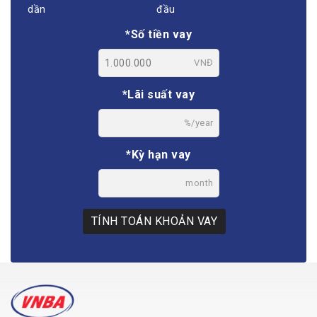
dần
đầu
*Số tiền vay
VNĐ
*Lãi suất vay
%/year
*Kỳ hạn vay
month
TÍNH TOÁN KHOẢN VAY