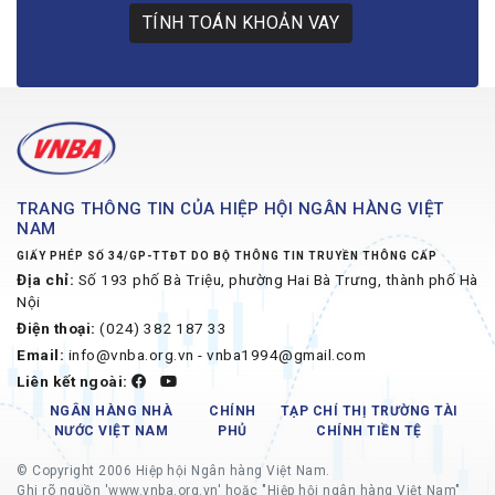
TÍNH TOÁN KHOẢN VAY
TRANG THÔNG TIN CỦA HIỆP HỘI NGÂN HÀNG VIỆT
NAM
GIẤY PHÉP SỐ 34/GP-TTĐT DO BỘ THÔNG TIN TRUYỀN THÔNG CẤP
Địa chỉ:
Số 193 phố Bà Triệu, phường Hai Bà Trưng, thành phố Hà
Nội
Điện thoại:
(024) 382 187 33
Email:
info@vnba.org.vn - vnba1994@gmail.com
Liên kết ngoài:
NGÂN HÀNG NHÀ
CHÍNH
TẠP CHÍ THỊ TRƯỜNG TÀI
NƯỚC VIỆT NAM
PHỦ
CHÍNH TIỀN TỆ
© Copyright 2006 Hiệp hội Ngân hàng Việt Nam.
Ghi rõ nguồn 'www.vnba.org.vn' hoặc "Hiệp hội ngân hàng Việt Nam"