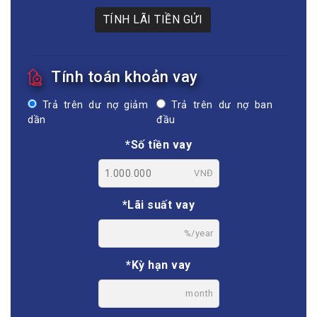
TÍNH LÃI TIỀN GỬI
Tính toán khoản vay
Trả trên dư nợ giảm
Trả trên dư nợ ban
dần
đầu
*Số tiền vay
VNĐ
*Lãi suất vay
%/year
*Kỳ hạn vay
month