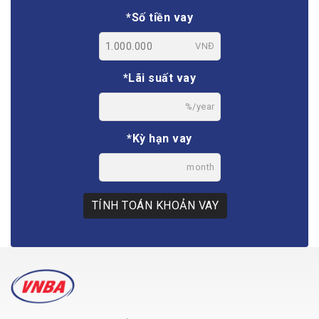
*Số tiền vay
VNĐ
*Lãi suất vay
%/year
*Kỳ hạn vay
month
TÍNH TOÁN KHOẢN VAY