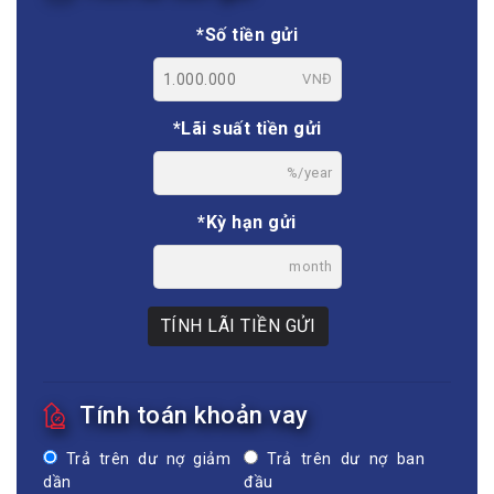
*Số tiền gửi
VNĐ
*Lãi suất tiền gửi
%/year
*Kỳ hạn gửi
month
TÍNH LÃI TIỀN GỬI
Tính toán khoản vay
Trả trên dư nợ giảm
Trả trên dư nợ ban
dần
đầu