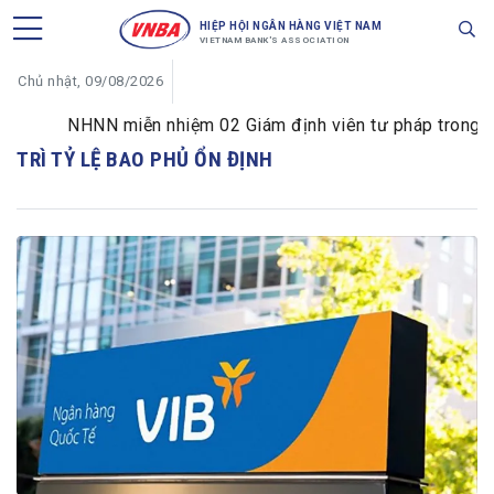
HIỆP HỘI NGÂN HÀNG VIỆT NAM
VIETNAM BANK'S ASSOCIATION
Chủ nhật, 09/08/2026
NHNN miễn nhiệm 02 Giám định viên tư pháp trong lĩnh
TRÌ TỶ LỆ BAO PHỦ ỔN ĐỊNH