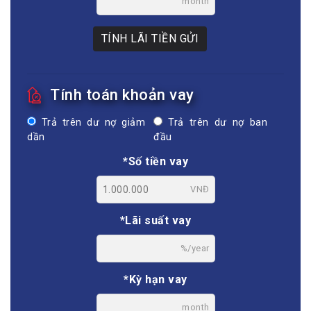
month
TÍNH LÃI TIỀN GỬI
Tính toán khoản vay
Trả trên dư nợ giảm
Trả trên dư nợ ban
dần
đầu
*Số tiền vay
VNĐ
*Lãi suất vay
%/year
*Kỳ hạn vay
month