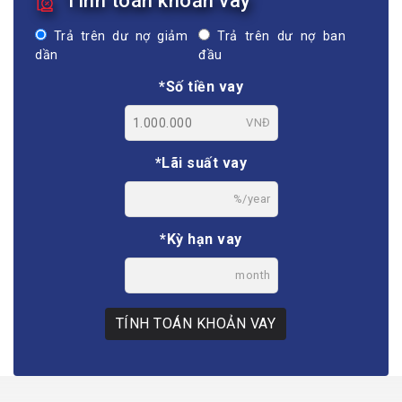
Tính toán khoản vay
Trả trên dư nợ giảm
Trả trên dư nợ ban
dần
đầu
*Số tiền vay
VNĐ
*Lãi suất vay
%/year
*Kỳ hạn vay
month
TÍNH TOÁN KHOẢN VAY