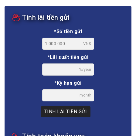
Tính lãi tiền gửi
*Số tiền gửi
VNĐ
*Lãi suất tiền gửi
%/year
*Kỳ hạn gửi
month
TÍNH LÃI TIỀN GỬI