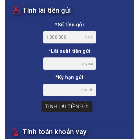
Tính lãi tiền gửi
*Số tiền gửi
VNĐ
*Lãi suất tiền gửi
%/year
*Kỳ hạn gửi
month
TÍNH LÃI TIỀN GỬI
Tính toán khoản vay