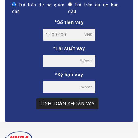
Trả trên dư nợ giảm
Trả trên dư nợ ban
dần
đầu
*Số tiền vay
VNĐ
*Lãi suất vay
%/year
*Kỳ hạn vay
month
TÍNH TOÁN KHOẢN VAY