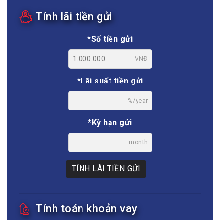
Tính lãi tiền gửi
*Số tiền gửi
VNĐ
*Lãi suất tiền gửi
%/year
*Kỳ hạn gửi
month
TÍNH LÃI TIỀN GỬI
Tính toán khoản vay