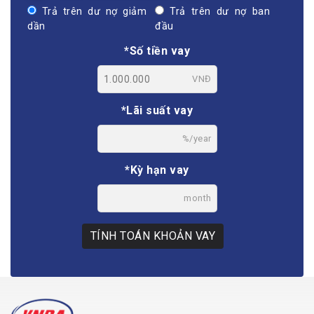
Trả trên dư nợ giảm
Trả trên dư nợ ban
dần
đầu
*Số tiền vay
VNĐ
*Lãi suất vay
%/year
*Kỳ hạn vay
month
TÍNH TOÁN KHOẢN VAY