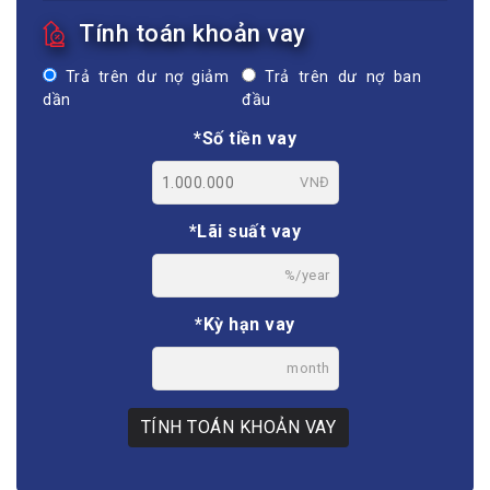
Tính toán khoản vay
Trả trên dư nợ giảm
Trả trên dư nợ ban
dần
đầu
*Số tiền vay
VNĐ
*Lãi suất vay
%/year
*Kỳ hạn vay
month
TÍNH TOÁN KHOẢN VAY