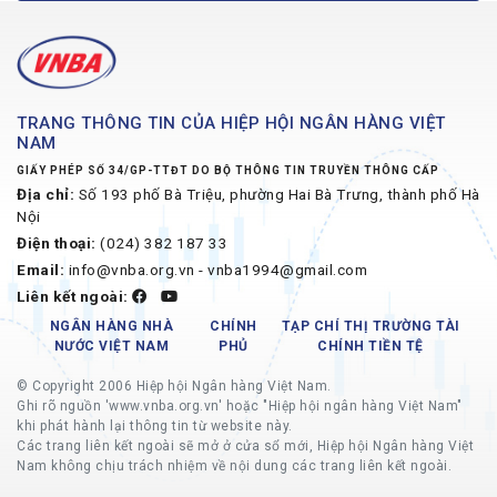
TRANG THÔNG TIN CỦA HIỆP HỘI NGÂN HÀNG VIỆT
NAM
GIẤY PHÉP SỐ 34/GP-TTĐT DO BỘ THÔNG TIN TRUYỀN THÔNG CẤP
Địa chỉ:
Số 193 phố Bà Triệu, phường Hai Bà Trưng, thành phố Hà
Nội
Điện thoại:
(024) 382 187 33
Email:
info@vnba.org.vn - vnba1994@gmail.com
Liên kết ngoài:
NGÂN HÀNG NHÀ
CHÍNH
TẠP CHÍ THỊ TRƯỜNG TÀI
NƯỚC VIỆT NAM
PHỦ
CHÍNH TIỀN TỆ
© Copyright 2006 Hiệp hội Ngân hàng Việt Nam.
Ghi rõ nguồn 'www.vnba.org.vn' hoặc "Hiệp hội ngân hàng Việt Nam"
khi phát hành lại thông tin từ website này.
Các trang liên kết ngoài sẽ mở ở cửa sổ mới, Hiệp hội Ngân hàng Việt
Nam không chịu trách nhiệm về nội dung các trang liên kết ngoài.