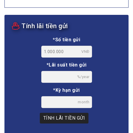
Tính lãi tiền gửi
*Số tiền gửi
VNĐ
*Lãi suất tiền gửi
%/year
*Kỳ hạn gửi
month
TÍNH LÃI TIỀN GỬI