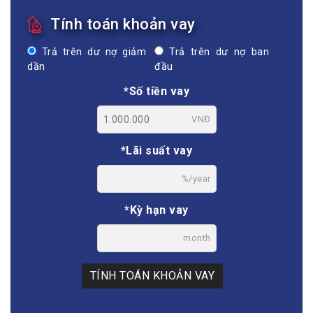
Tính toán khoản vay
Trả trên dư nợ giảm
Trả trên dư nợ ban
dần
đầu
*Số tiền vay
VNĐ
*Lãi suất vay
%/year
*Kỳ hạn vay
month
TÍNH TOÁN KHOẢN VAY