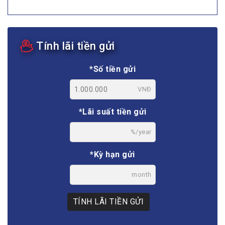
Tính lãi tiền gửi
*Số tiền gửi
VNĐ
*Lãi suất tiền gửi
%/year
*Kỳ hạn gửi
month
TÍNH LÃI TIỀN GỬI