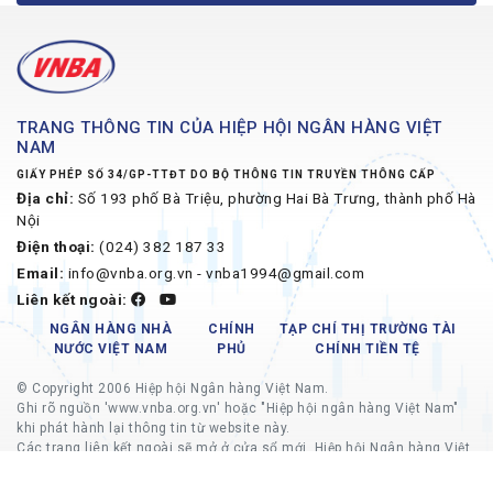
TRANG THÔNG TIN CỦA HIỆP HỘI NGÂN HÀNG VIỆT
NAM
GIẤY PHÉP SỐ 34/GP-TTĐT DO BỘ THÔNG TIN TRUYỀN THÔNG CẤP
Địa chỉ:
Số 193 phố Bà Triệu, phường Hai Bà Trưng, thành phố Hà
Nội
Điện thoại:
(024) 382 187 33
Email:
info@vnba.org.vn - vnba1994@gmail.com
Liên kết ngoài:
NGÂN HÀNG NHÀ
CHÍNH
TẠP CHÍ THỊ TRƯỜNG TÀI
NƯỚC VIỆT NAM
PHỦ
CHÍNH TIỀN TỆ
© Copyright 2006 Hiệp hội Ngân hàng Việt Nam.
Ghi rõ nguồn 'www.vnba.org.vn' hoặc "Hiệp hội ngân hàng Việt Nam"
khi phát hành lại thông tin từ website này.
Các trang liên kết ngoài sẽ mở ở cửa sổ mới, Hiệp hội Ngân hàng Việt
Nam không chịu trách nhiệm về nội dung các trang liên kết ngoài.