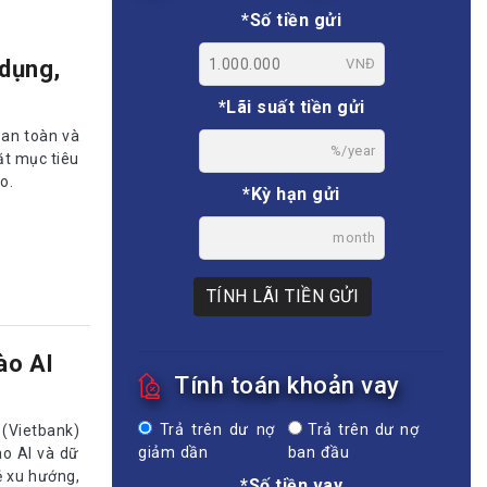
*Số tiền gửi
VNĐ
 dụng,
*Lãi suất tiền gửi
 an toàn và
%/year
t mục tiêu
o.
*Kỳ hạn gửi
month
TÍNH LÃI TIỀN GỬI
ào AI
Tính toán khoản vay
Trả trên dư nợ
Trả trên dư nợ
(Vietbank)
giảm dần
ban đầu
ào AI và dữ
ẻ xu hướng,
*Số tiền vay