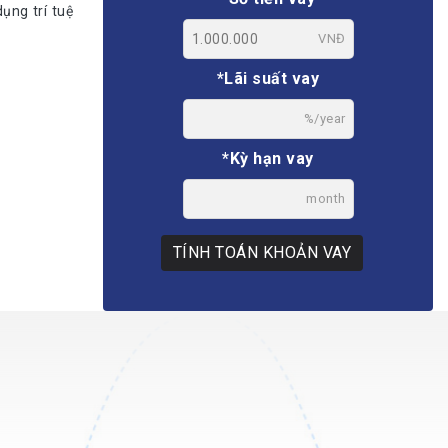
ụng trí tuệ
VNĐ
*Lãi suất vay
%/year
*Kỳ hạn vay
month
TÍNH TOÁN KHOẢN VAY