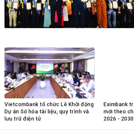
Tài chín
Bộ Chuẩn mực Đạo đức nghề nghiệp
Đấu giá 
Đối tác
Thanh t
Nhà quản
Cơ hội v
GÓP Ý CHÍNH SÁCH
ĐẤU GIÁ TÀI
Dự thảo luật
Tư vấn – Hỏi đáp
Tra cứu văn bản
Vietcombank tổ chức Lễ Khởi động
Eximbank tr
Dự án Số hóa tài liệu, quy trình và
mới theo ch
lưu trữ điện tử
2026 - 2030