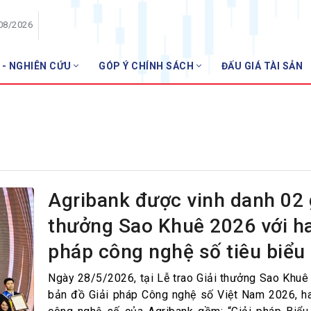
/08/2026
 - NGHIÊN CỨU
GÓP Ý CHÍNH SÁCH
ĐẤU GIÁ TÀI SẢN
HỘI VIÊN
Danh sách hội viên
Gia nhập VNBA
 VNBA
 Tuần VNBA
Agribank được vinh danh 02 
thưởng Sao Khuê 2026 với hai
gân hàng
pháp công nghệ số tiêu biểu
t
Ngày 28/5/2026, tại Lễ trao Giải thưởng Sao Khuê
bản đồ Giải pháp Công nghệ số Việt Nam 2026, ha