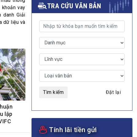
u mẫu thông
TRA CỨU VĂN BẢN
ý khoản vay
h danh Giải
 dữ liệu và
MULTIMEDIA
Video
E-magazines
Photos
Tìm kiếm
Đặt lại
nhuận
u lập
 VIFC
Tính lãi tiền gửi