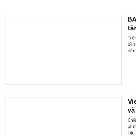
BA
tă
Trê
bền
năm 
Vi
và
Chi
phố
liệ