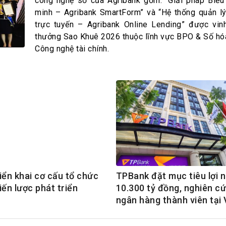
h Tiêu dùng
công nghệ số của Agribank gồm: “Giải pháp Biể
minh – Agribank SmartForm” và “Hệ thống quản l
tài sản
trực tuyến – Agribank Online Lending” được vin
oán –Thẻ
thưởng Sao Khuê 2026 thuộc lĩnh vực BPO & Số hóa
 trị
Công nghệ tài chính.
iệc làm
 SẢN
TUYỂN DỤNG
iển khai cơ cấu tổ chức
TPBank đặt mục tiêu lợi 
iến lược phát triển
10.300 tỷ đồng, nghiên cứ
ngân hàng thành viên tại