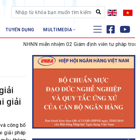
TUYỂN DỤNG
MULTIMEDIA
ĐÀO TẠO - NGHIÊN CỨU
NHNN miễn nhiệm 02 Giám định viên tư pháp trong lĩnh 
Nghiệp vụ - Chứng chỉ
Tập huấn
giải
 giải
 và công bố
i giải pháp