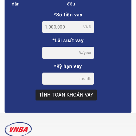
dần
đầu
*Số tiền vay
VNĐ
*Lãi suất vay
%/year
*Kỳ hạn vay
month
TÍNH TOÁN KHOẢN VAY