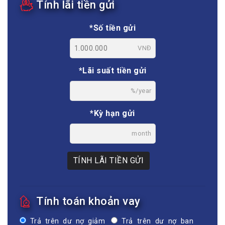
Tính lãi tiền gửi
*Số tiền gửi
VNĐ
*Lãi suất tiền gửi
%/year
*Kỳ hạn gửi
month
TÍNH LÃI TIỀN GỬI
Tính toán khoản vay
Trả trên dư nợ giảm
Trả trên dư nợ ban