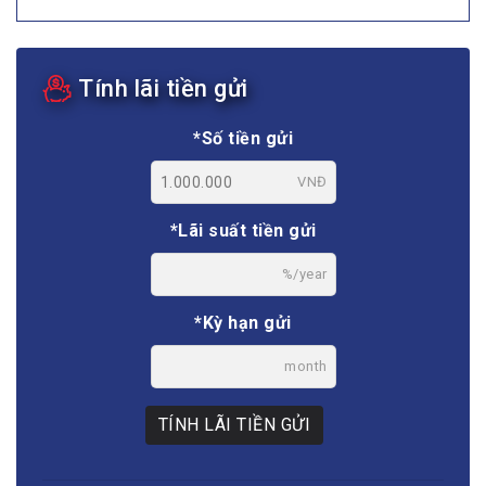
Tính lãi tiền gửi
*Số tiền gửi
VNĐ
*Lãi suất tiền gửi
%/year
*Kỳ hạn gửi
month
TÍNH LÃI TIỀN GỬI