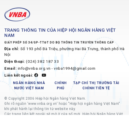
TRANG THÔNG TIN CỦA HIỆP HỘI NGÂN HÀNG VIỆT
NAM
GIẤY PHÉP SỐ 34/GP-TTĐT DO BỘ THÔNG TIN TRUYỀN THÔNG CẤP
Địa chỉ:
Số 193 phố Bà Triệu, phường Hai Bà Trưng, thành phố Hà
Nội
Điện thoại:
(024) 382 187 33
Email:
info@vnba.org.vn - vnba1994@gmail.com
Liên kết ngoài:
NGÂN HÀNG NHÀ
CHÍNH
TẠP CHÍ THỊ TRƯỜNG TÀI
NƯỚC VIỆT NAM
PHỦ
CHÍNH TIỀN TỆ
© Copyright 2006 Hiệp hội Ngân hàng Việt Nam.
Ghi rõ nguồn 'www.vnba.org.vn' hoặc "Hiệp hội ngân hàng Việt Nam"
khi phát hành lại thông tin từ website này.
Các trang liên kết ngoài sẽ mở ở cửa sổ mới, Hiệp hội Ngân hàng Việt
Nam không chịu trách nhiệm về nội dung các trang liên kết ngoài.