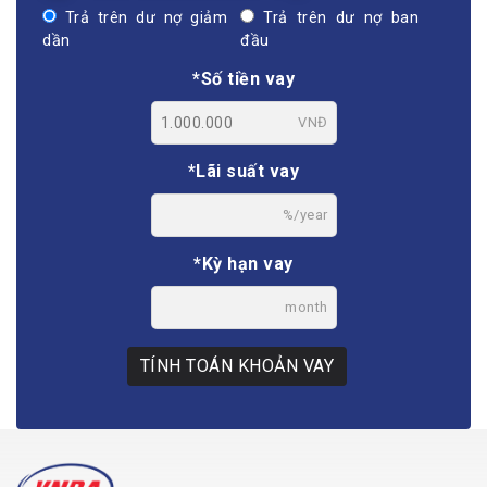
Trả trên dư nợ giảm
Trả trên dư nợ ban
dần
đầu
*Số tiền vay
VNĐ
*Lãi suất vay
%/year
*Kỳ hạn vay
month
TÍNH TOÁN KHOẢN VAY