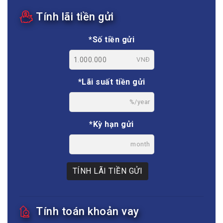
Tính lãi tiền gửi
*Số tiền gửi
VNĐ
*Lãi suất tiền gửi
%/year
*Kỳ hạn gửi
month
TÍNH LÃI TIỀN GỬI
Tính toán khoản vay