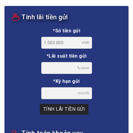
Tính lãi tiền gửi
*Số tiền gửi
VNĐ
*Lãi suất tiền gửi
%/year
*Kỳ hạn gửi
month
TÍNH LÃI TIỀN GỬI