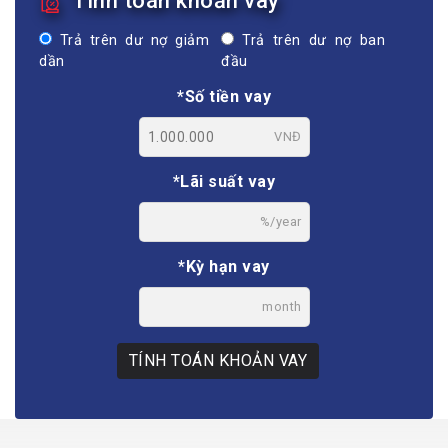
Tính toán khoản vay
Trả trên dư nợ giảm
Trả trên dư nợ ban
dần
đầu
*Số tiền vay
VNĐ
*Lãi suất vay
%/year
*Kỳ hạn vay
month
TÍNH TOÁN KHOẢN VAY