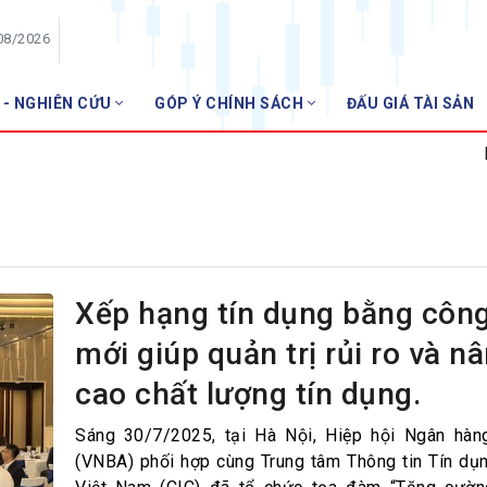
08/2026
 - NGHIÊN CỨU
GÓP Ý CHÍNH SÁCH
ĐẤU GIÁ TÀI SẢN
HỘI VIÊN
NHN
Danh sách hội viên
Gia nhập VNBA
 VNBA
 Tuần VNBA
Xếp hạng tín dụng bằng côn
mới giúp quản trị rủi ro và n
gân hàng
cao chất lượng tín dụng.
t
Sáng 30/7/2025, tại Hà Nội, Hiệp hội Ngân hàn
(VNBA) phối hợp cùng Trung tâm Thông tin Tín dụ