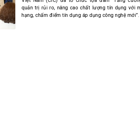
h Tiêu dùng
Việt Nam (CIC) đã tổ chức tọa đàm “Tăng cườn
quản trị rủi ro, nâng cao chất lượng tín dụng với 
tài sản
hạng, chấm điểm tín dụng áp dụng công nghệ mới”.
oán –Thẻ
 trị
iệc làm
 SẢN
TUYỂN DỤNG