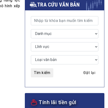
g năng lực
TRA CỨU VĂN BẢN
mô hình xếp
MULTIMEDIA
Video
E-magazines
Photos
Tìm kiếm
Đặt lại
Tính lãi tiền gửi