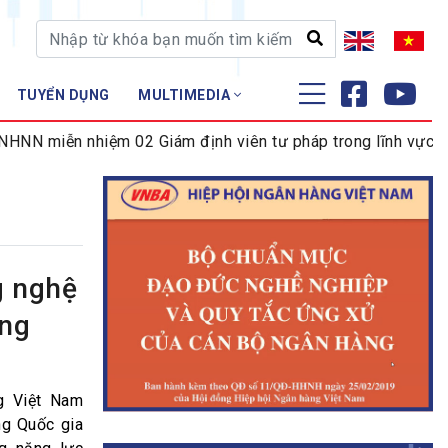
TUYỂN DỤNG
MULTIMEDIA
ĐÀO TẠO - NGHIÊN CỨU
N miễn nhiệm 02 Giám định viên tư pháp trong lĩnh vực tiền
Nghiệp vụ - Chứng chỉ
Tập huấn
g nghệ
âng
g Việt Nam
ng Quốc gia