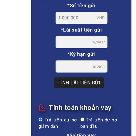
*Số tiền gửi
VNĐ
*Lãi suất tiền gửi
%/year
*Kỳ hạn gửi
month
TÍNH LÃI TIỀN GỬI
Tính toán khoản vay
Trả trên dư nợ
Trả trên dư nợ
giảm dần
ban đầu
*Số tiền vay