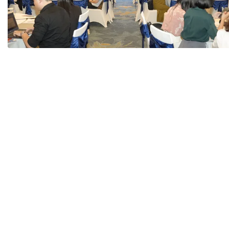
Tài chín
Bộ Chuẩn mực Đạo đức nghề nghiệp
Đấu giá 
Đối tác
Thanh t
Nhà quản
Cơ hội v
GÓP Ý CHÍNH SÁCH
ĐẤU GIÁ TÀI
Dự thảo luật
Tư vấn – Hỏi đáp
Tra cứu văn bản