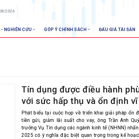
/08/2026
 - NGHIÊN CỨU
GÓP Ý CHÍNH SÁCH
ĐẤU GIÁ TÀI SẢN
HỘI VIÊN
NH
Danh sách hội viên
Gia nhập VNBA
 VNBA
 Tuần VNBA
Tín dụng được điều hành ph
với sức hấp thụ và ổn định v
gân hàng
t
Phát biểu tại cuộc họp về triển khai giải pháp ổn đ
tiền gửi, giảm lãi suất cho vay, ông Trần Anh Q
trưởng Vụ Tín dụng các ngành kinh tế (NHNN) nhấ
2025 có ý nghĩa đặc biệt quan trọng trong kế hoạch