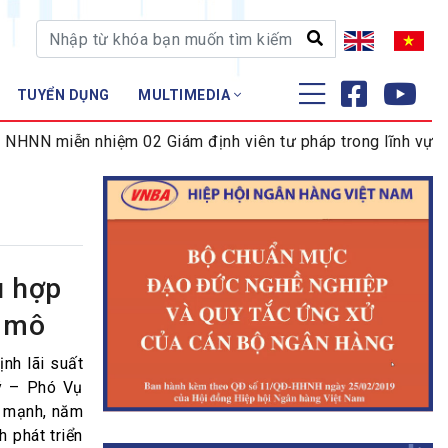
TUYỂN DỤNG
MULTIMEDIA
ĐÀO TẠO - NGHIÊN CỨU
NN miễn nhiệm 02 Giám định viên tư pháp trong lĩnh vực tiền
Nghiệp vụ - Chứng chỉ
Tập huấn
ù hợp
ĩ mô
ịnh lãi suất
uý – Phó Vụ
n mạnh, năm
 phát triển