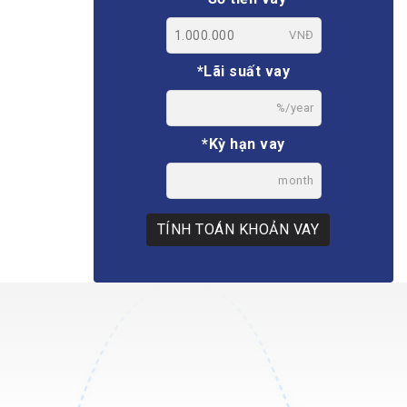
VNĐ
*Lãi suất vay
%/year
*Kỳ hạn vay
month
TÍNH TOÁN KHOẢN VAY