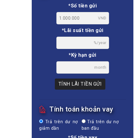
*Số tiền gửi
VNĐ
*Lãi suất tiền gửi
%/year
*Kỳ hạn gửi
month
TÍNH LÃI TIỀN GỬI
Tính toán khoản vay
Trả trên dư nợ
Trả trên dư nợ
giảm dần
ban đầu
*Số tiền vay