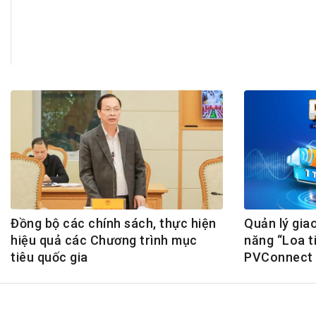
Tài chín
Bộ Chuẩn mực Đạo đức nghề nghiệp
Đấu giá 
Đối tác
Thanh t
Nhà quản
Cơ hội v
GÓP Ý CHÍNH SÁCH
ĐẤU GIÁ TÀI
Dự thảo luật
Tư vấn – Hỏi đáp
Tra cứu văn bản
Đồng bộ các chính sách, thực hiện
Quản lý giao
hiệu quả các Chương trình mục
năng “Loa t
tiêu quốc gia
PVConnect