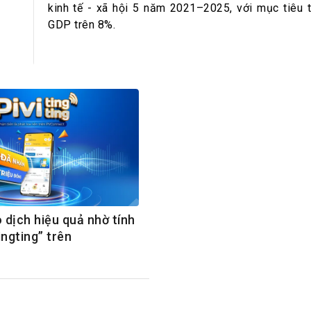
h Tiêu dùng
kinh tế - xã hội 5 năm 2021–2025, với mục tiêu 
tài sản
GDP trên 8%.
oán –Thẻ
 trị
iệc làm
 SẢN
TUYỂN DỤNG
 dịch hiệu quả nhờ tính
ingting” trên