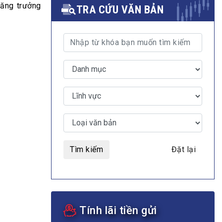
tăng trưởng
TRA CỨU VĂN BẢN
MULTIMEDIA
Video
E-magazines
Photos
Tìm kiếm
Đặt lại
Tính lãi tiền gửi