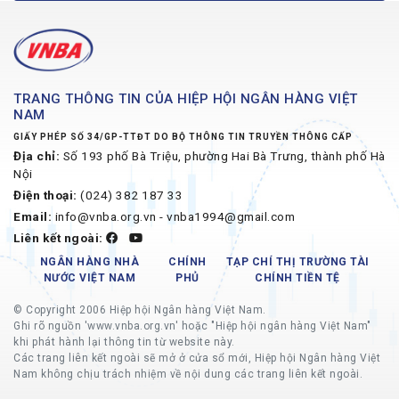
TRANG THÔNG TIN CỦA HIỆP HỘI NGÂN HÀNG VIỆT
NAM
GIẤY PHÉP SỐ 34/GP-TTĐT DO BỘ THÔNG TIN TRUYỀN THÔNG CẤP
Địa chỉ:
Số 193 phố Bà Triệu, phường Hai Bà Trưng, thành phố Hà
Nội
Điện thoại:
(024) 382 187 33
Email:
info@vnba.org.vn - vnba1994@gmail.com
Liên kết ngoài:
NGÂN HÀNG NHÀ
CHÍNH
TẠP CHÍ THỊ TRƯỜNG TÀI
NƯỚC VIỆT NAM
PHỦ
CHÍNH TIỀN TỆ
© Copyright 2006 Hiệp hội Ngân hàng Việt Nam.
Ghi rõ nguồn 'www.vnba.org.vn' hoặc "Hiệp hội ngân hàng Việt Nam"
khi phát hành lại thông tin từ website này.
Các trang liên kết ngoài sẽ mở ở cửa sổ mới, Hiệp hội Ngân hàng Việt
Nam không chịu trách nhiệm về nội dung các trang liên kết ngoài.