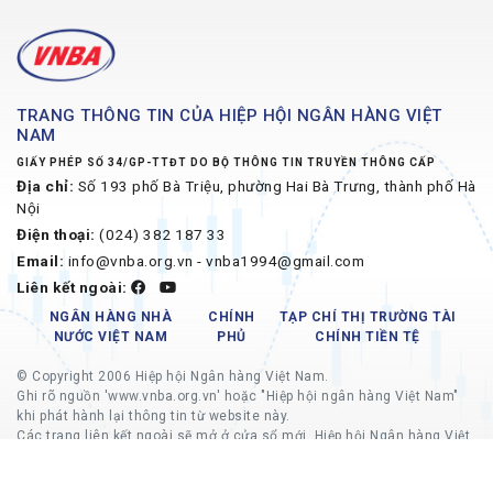
TRANG THÔNG TIN CỦA HIỆP HỘI NGÂN HÀNG VIỆT
NAM
GIẤY PHÉP SỐ 34/GP-TTĐT DO BỘ THÔNG TIN TRUYỀN THÔNG CẤP
Địa chỉ:
Số 193 phố Bà Triệu, phường Hai Bà Trưng, thành phố Hà
Nội
Điện thoại:
(024) 382 187 33
Email:
info@vnba.org.vn - vnba1994@gmail.com
Liên kết ngoài:
NGÂN HÀNG NHÀ
CHÍNH
TẠP CHÍ THỊ TRƯỜNG TÀI
NƯỚC VIỆT NAM
PHỦ
CHÍNH TIỀN TỆ
© Copyright 2006 Hiệp hội Ngân hàng Việt Nam.
Ghi rõ nguồn 'www.vnba.org.vn' hoặc "Hiệp hội ngân hàng Việt Nam"
khi phát hành lại thông tin từ website này.
Các trang liên kết ngoài sẽ mở ở cửa sổ mới, Hiệp hội Ngân hàng Việt
Nam không chịu trách nhiệm về nội dung các trang liên kết ngoài.