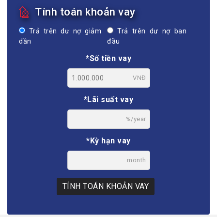
Tính toán khoản vay
Trả trên dư nợ giảm
Trả trên dư nợ ban
dần
đầu
*Số tiền vay
VNĐ
*Lãi suất vay
%/year
*Kỳ hạn vay
month
TÍNH TOÁN KHOẢN VAY