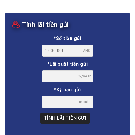
Tính lãi tiền gửi
*Số tiền gửi
VNĐ
*Lãi suất tiền gửi
%/year
*Kỳ hạn gửi
month
TÍNH LÃI TIỀN GỬI