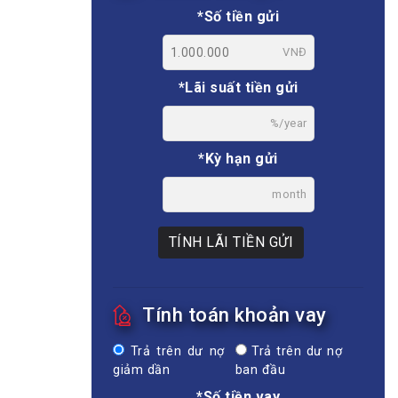
*Số tiền gửi
VNĐ
*Lãi suất tiền gửi
%/year
*Kỳ hạn gửi
month
TÍNH LÃI TIỀN GỬI
Tính toán khoản vay
Trả trên dư nợ
Trả trên dư nợ
giảm dần
ban đầu
*Số tiền vay