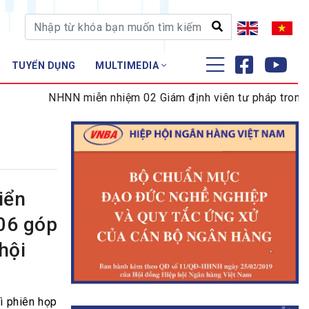
TUYỂN DỤNG
MULTIMEDIA
ĐÀO TẠO - NGHIÊN CỨU
NHNN miễn nhiệm 02 Giám định viên tư pháp trong lĩnh 
Nghiệp vụ - Chứng chỉ
Tập huấn
iển
 06 góp
hội
ì phiên họp