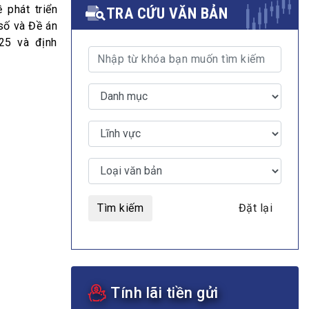
 phát triển
TRA CỨU VĂN BẢN
số và Đề án
25 và định
MULTIMEDIA
Video
E-magazines
Photos
Tìm kiếm
Đặt lại
Tính lãi tiền gửi