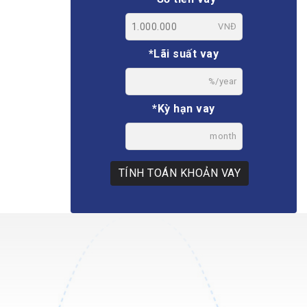
VNĐ
*Lãi suất vay
%/year
*Kỳ hạn vay
month
TÍNH TOÁN KHOẢN VAY