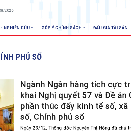
08/2026
 - NGHIÊN CỨU
GÓP Ý CHÍNH SÁCH
ĐẤU GIÁ TÀI SẢN
HỘI VIÊN
Danh sách hội viên
HÍNH PHỦ SỐ
Gia nhập VNBA
 VNBA
 Tuần VNBA
Ngành Ngân hàng tích cực tr
khai Nghị quyết 57 và Đề án
gân hàng
phần thúc đẩy kinh tế số, xã 
t
số, Chính phủ số
Ngày 23/12, Thống đốc Nguyễn Thị Hồng đã chủ tr