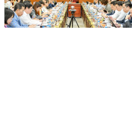
Tài chín
Bộ Chuẩn mực Đạo đức nghề nghiệp
Đấu giá 
Đối tác
Thanh t
Nhà quản
Cơ hội v
GÓP Ý CHÍNH SÁCH
ĐẤU GIÁ TÀI
Dự thảo luật
Tư vấn – Hỏi đáp
Tra cứu văn bản