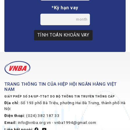
*Kỳ hạn vay
month
TÍNH TOÁN KHOẢN VAY
TRANG THÔNG TIN CỦA HIỆP HỘI NGÂN HÀNG VIỆT
NAM
GIẤY PHÉP SỐ 34/GP-TTĐT DO BỘ THÔNG TIN TRUYỀN THÔNG CẤP
Địa chỉ:
Số 193 phố Bà Triệu, phường Hai Bà Trưng, thành phố Hà
Nội
Điện thoại:
(024) 382 187 33
Email:
info@vnba.org.vn - vnba1994@gmail.com
Liên kết ngoài: