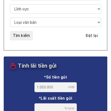
Tìm kiếm
Đặt lại
Tính lãi tiền gửi
*Số tiền gửi
VNĐ
*Lãi suất tiền gửi
%/year