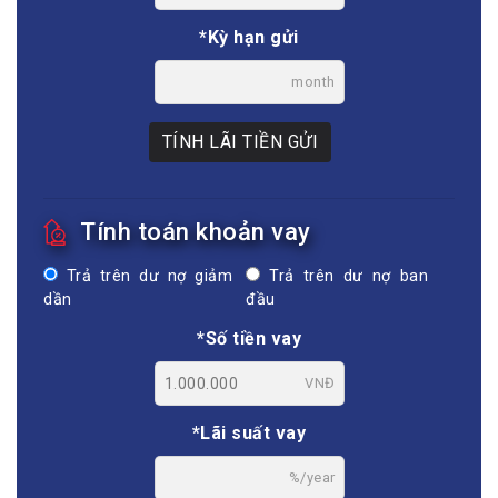
*Kỳ hạn gửi
month
TÍNH LÃI TIỀN GỬI
Tính toán khoản vay
Trả trên dư nợ giảm
Trả trên dư nợ ban
dần
đầu
*Số tiền vay
VNĐ
*Lãi suất vay
%/year