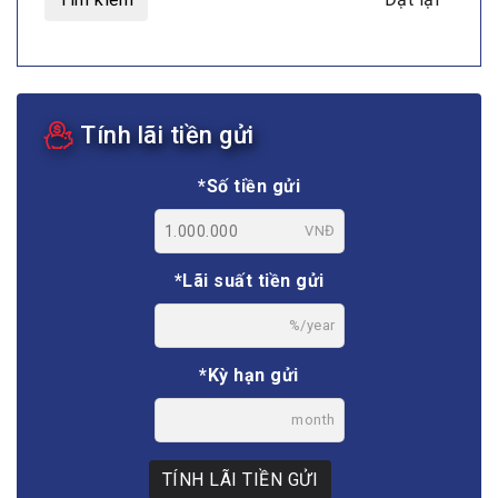
Tính lãi tiền gửi
*Số tiền gửi
VNĐ
*Lãi suất tiền gửi
%/year
*Kỳ hạn gửi
month
TÍNH LÃI TIỀN GỬI