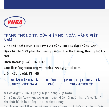
TRANG THÔNG TIN CỦA HIỆP HỘI NGÂN HÀNG VIỆT
NAM
GIẤY PHÉP SỐ 34/GP-TTĐT DO BỘ THÔNG TIN TRUYỀN THÔNG CẤP
Địa chỉ:
Số 193 phố Bà Triệu, phường Hai Bà Trưng, thành phố Hà
Nội
Điện thoại:
(024) 382 187 33
Email:
info@vnba.org.vn - vnba1994@gmail.com
Liên kết ngoài:
NGÂN HÀNG NHÀ
CHÍNH
TẠP CHÍ THỊ TRƯỜNG TÀI
NƯỚC VIỆT NAM
PHỦ
CHÍNH TIỀN TỆ
© Copyright 2006 Hiệp hội Ngân hàng Việt Nam.
Ghi rõ nguồn 'www.vnba.org.vn' hoặc "Hiệp hội ngân hàng Việt Nam"
khi phát hành lại thông tin từ website này.
Các trang liên kết ngoài sẽ mở ở cửa sổ mới, Hiệp hội Ngân hàng Việt