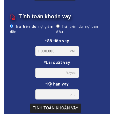
Tính toán khoản vay
Trả trên dư nợ giảm
Trả trên dư nợ ban
dần
đầu
*Số tiền vay
VNĐ
*Lãi suất vay
%/year
*Kỳ hạn vay
month
TÍNH TOÁN KHOẢN VAY