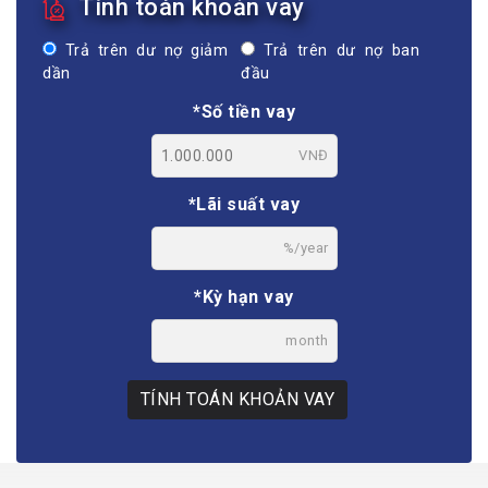
Tính toán khoản vay
Trả trên dư nợ giảm
Trả trên dư nợ ban
dần
đầu
*Số tiền vay
VNĐ
*Lãi suất vay
%/year
*Kỳ hạn vay
month
TÍNH TOÁN KHOẢN VAY