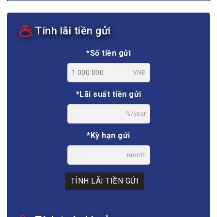
Tính lãi tiền gửi
*Số tiền gửi
VNĐ
*Lãi suất tiền gửi
%/year
*Kỳ hạn gửi
month
TÍNH LÃI TIỀN GỬI