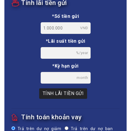
Tính lãi tiền gửi
*Số tiền gửi
VNĐ
*Lãi suất tiền gửi
%/year
*Kỳ hạn gửi
month
TÍNH LÃI TIỀN GỬI
Tính toán khoản vay
Trả trên dư nợ giảm
Trả trên dư nợ ban