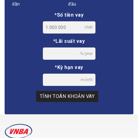
dần
đầu
*Số tiền vay
VNĐ
*Lãi suất vay
%/year
*Kỳ hạn vay
month
TÍNH TOÁN KHOẢN VAY