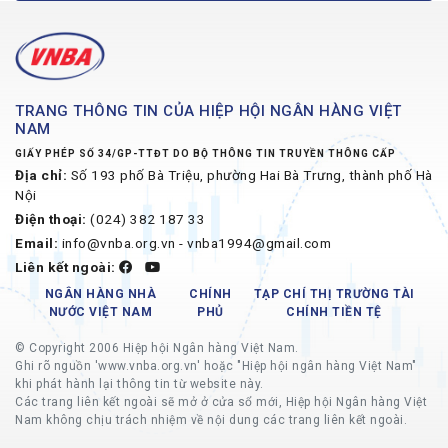
TRANG THÔNG TIN CỦA HIỆP HỘI NGÂN HÀNG VIỆT
NAM
GIẤY PHÉP SỐ 34/GP-TTĐT DO BỘ THÔNG TIN TRUYỀN THÔNG CẤP
Địa chỉ:
Số 193 phố Bà Triệu, phường Hai Bà Trưng, thành phố Hà
Nội
Điện thoại:
(024) 382 187 33
Email:
info@vnba.org.vn - vnba1994@gmail.com
Liên kết ngoài:
NGÂN HÀNG NHÀ
CHÍNH
TẠP CHÍ THỊ TRƯỜNG TÀI
NƯỚC VIỆT NAM
PHỦ
CHÍNH TIỀN TỆ
© Copyright 2006 Hiệp hội Ngân hàng Việt Nam.
Ghi rõ nguồn 'www.vnba.org.vn' hoặc "Hiệp hội ngân hàng Việt Nam"
khi phát hành lại thông tin từ website này.
Các trang liên kết ngoài sẽ mở ở cửa sổ mới, Hiệp hội Ngân hàng Việt
Nam không chịu trách nhiệm về nội dung các trang liên kết ngoài.