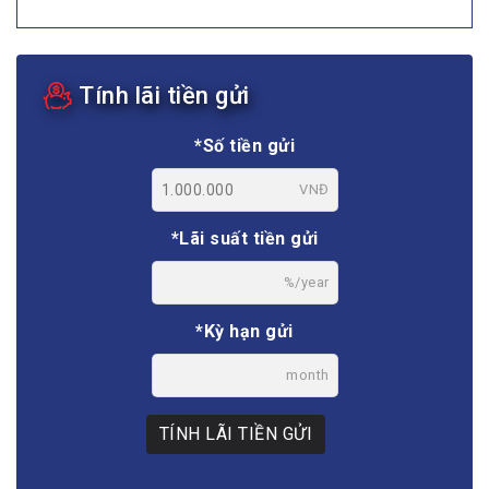
Tính lãi tiền gửi
*Số tiền gửi
VNĐ
*Lãi suất tiền gửi
%/year
*Kỳ hạn gửi
month
TÍNH LÃI TIỀN GỬI