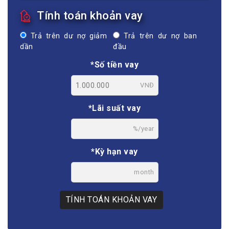
Tính toán khoản vay
Trả trên dư nợ giảm
Trả trên dư nợ ban
dần
đầu
*Số tiền vay
VNĐ
*Lãi suất vay
%/year
*Kỳ hạn vay
month
TÍNH TOÁN KHOẢN VAY