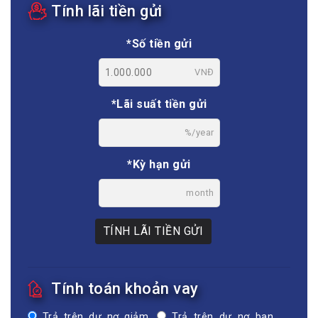
Tính lãi tiền gửi
*Số tiền gửi
VNĐ
*Lãi suất tiền gửi
%/year
*Kỳ hạn gửi
month
TÍNH LÃI TIỀN GỬI
Tính toán khoản vay
Trả trên dư nợ giảm
Trả trên dư nợ ban