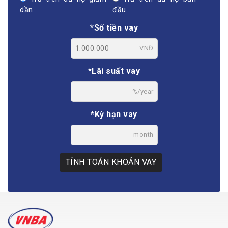
dần
đầu
*Số tiền vay
VNĐ
*Lãi suất vay
%/year
*Kỳ hạn vay
month
TÍNH TOÁN KHOẢN VAY