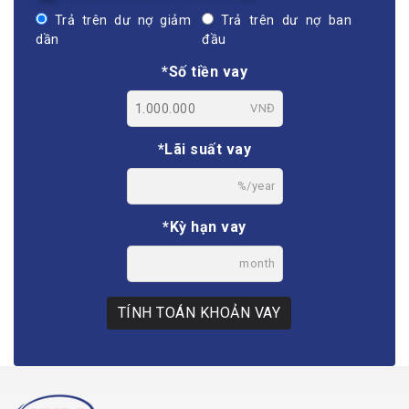
Trả trên dư nợ giảm
Trả trên dư nợ ban
dần
đầu
*Số tiền vay
VNĐ
*Lãi suất vay
%/year
*Kỳ hạn vay
month
TÍNH TOÁN KHOẢN VAY