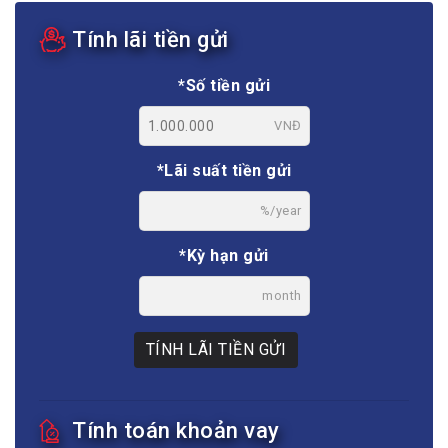
Tính lãi tiền gửi
*Số tiền gửi
VNĐ
*Lãi suất tiền gửi
%/year
*Kỳ hạn gửi
month
TÍNH LÃI TIỀN GỬI
Tính toán khoản vay