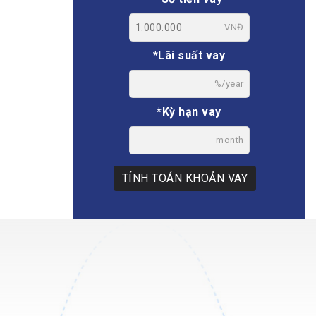
VNĐ
*Lãi suất vay
%/year
*Kỳ hạn vay
month
TÍNH TOÁN KHOẢN VAY