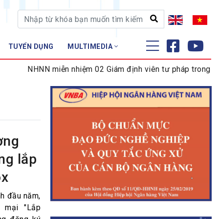
TUYỂN DỤNG
MULTIMEDIA
ĐÀO TẠO - NGHIÊN CỨU
NHNN miễn nhiệm 02 Giám định viên tư pháp trong lĩnh v
Nghiệp vụ - Chứng chỉ
Tập huấn
ơng
ng lắp
ox
nh đầu năm,
n mại "Lắp