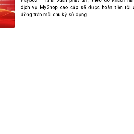
h Tiêu dùng
Paybox – Khai xuân phát tài", theo đó khách h
dịch vụ MyShop cao cấp sẽ được hoàn tiền tối 
tài sản
đồng trên mỗi chu kỳ sử dụng.
oán –Thẻ
 trị
iệc làm
 SẢN
TUYỂN DỤNG