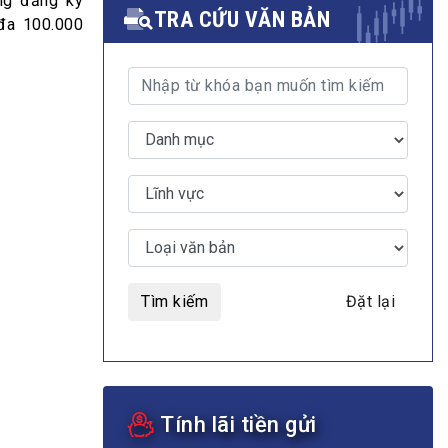
àng đăng ký
TRA CỨU VĂN BẢN
đa 100.000
MULTIMEDIA
Video
E-magazines
Photos
Tìm kiếm
Đặt lại
Tính lãi tiền gửi