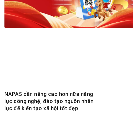
Tài chín
Bộ Chuẩn mực Đạo đức nghề nghiệp
Đấu giá 
Đối tác
Thanh t
Nhà quản
Cơ hội v
GÓP Ý CHÍNH SÁCH
ĐẤU GIÁ TÀI
Dự thảo luật
Tư vấn – Hỏi đáp
Tra cứu văn bản
NAPAS cần nâng cao hơn nữa năng
lực công nghệ, đào tạo nguồn nhân
lực để kiến tạo xã hội tốt đẹp