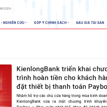
08/2026
 - NGHIÊN CỨU
GÓP Ý CHÍNH SÁCH
ĐẤU GIÁ TÀI SẢN
HỘI VIÊN
Danh sách hội viên
Gia nhập VNBA
 VNBA
 Tuần VNBA
KienlongBank triển khai chư
trình hoàn tiền cho khách hà
gân hàng
đặt thiết bị thanh toán Payb
t
Nhằm hỗ trợ các chủ cửa hàng trong mùa kinh doa
KienlongBank vừa ra mắt chương trình khuyế