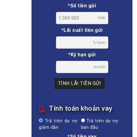
*Số tiền gửi
VNĐ
*Lãi suất tiền gửi
%/year
*Kỳ hạn gửi
month
TÍNH LÃI TIỀN GỬI
Tính toán khoản vay
Trả trên dư nợ
Trả trên dư nợ
giảm dần
ban đầu
*Số tiền vay