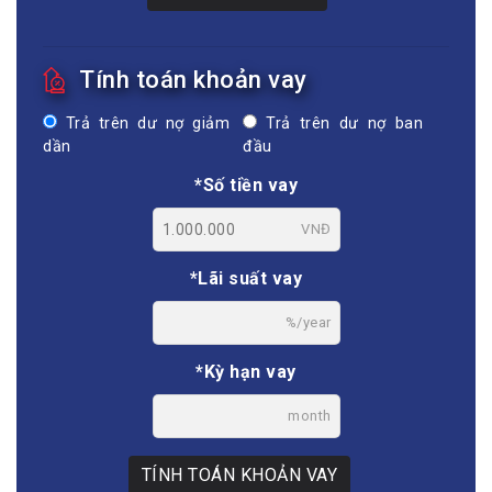
Tính toán khoản vay
Trả trên dư nợ giảm
Trả trên dư nợ ban
dần
đầu
*Số tiền vay
VNĐ
*Lãi suất vay
%/year
*Kỳ hạn vay
month
TÍNH TOÁN KHOẢN VAY