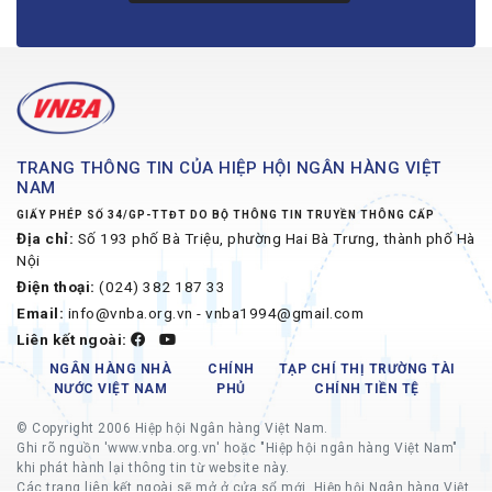
TRANG THÔNG TIN CỦA HIỆP HỘI NGÂN HÀNG VIỆT
NAM
GIẤY PHÉP SỐ 34/GP-TTĐT DO BỘ THÔNG TIN TRUYỀN THÔNG CẤP
Địa chỉ:
Số 193 phố Bà Triệu, phường Hai Bà Trưng, thành phố Hà
Nội
Điện thoại:
(024) 382 187 33
Email:
info@vnba.org.vn - vnba1994@gmail.com
Liên kết ngoài:
NGÂN HÀNG NHÀ
CHÍNH
TẠP CHÍ THỊ TRƯỜNG TÀI
NƯỚC VIỆT NAM
PHỦ
CHÍNH TIỀN TỆ
© Copyright 2006 Hiệp hội Ngân hàng Việt Nam.
Ghi rõ nguồn 'www.vnba.org.vn' hoặc "Hiệp hội ngân hàng Việt Nam"
khi phát hành lại thông tin từ website này.
Các trang liên kết ngoài sẽ mở ở cửa sổ mới, Hiệp hội Ngân hàng Việt