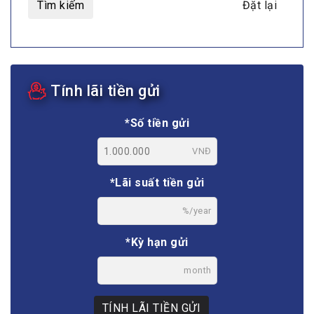
Tìm kiếm
Đặt lại
Tính lãi tiền gửi
*Số tiền gửi
VNĐ
*Lãi suất tiền gửi
%/year
*Kỳ hạn gửi
month
TÍNH LÃI TIỀN GỬI