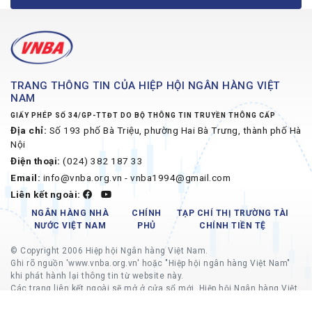
TRANG THÔNG TIN CỦA HIỆP HỘI NGÂN HÀNG VIỆT
NAM
GIẤY PHÉP SỐ 34/GP-TTĐT DO BỘ THÔNG TIN TRUYỀN THÔNG CẤP
Địa chỉ:
Số 193 phố Bà Triệu, phường Hai Bà Trưng, thành phố Hà
Nội
Điện thoại:
(024) 382 187 33
Email:
info@vnba.org.vn - vnba1994@gmail.com
Liên kết ngoài:
NGÂN HÀNG NHÀ
CHÍNH
TẠP CHÍ THỊ TRƯỜNG TÀI
NƯỚC VIỆT NAM
PHỦ
CHÍNH TIỀN TỆ
© Copyright 2006 Hiệp hội Ngân hàng Việt Nam.
Ghi rõ nguồn 'www.vnba.org.vn' hoặc "Hiệp hội ngân hàng Việt Nam"
khi phát hành lại thông tin từ website này.
Các trang liên kết ngoài sẽ mở ở cửa sổ mới, Hiệp hội Ngân hàng Việt
Nam không chịu trách nhiệm về nội dung các trang liên kết ngoài.