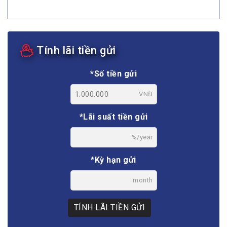
Tính lãi tiền gửi
*Số tiền gửi
VNĐ
*Lãi suất tiền gửi
%/year
*Kỳ hạn gửi
month
TÍNH LÃI TIỀN GỬI