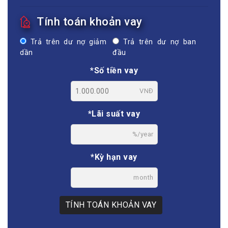
Tính toán khoản vay
Trả trên dư nợ giảm
Trả trên dư nợ ban
dần
đầu
*Số tiền vay
VNĐ
*Lãi suất vay
%/year
*Kỳ hạn vay
month
TÍNH TOÁN KHOẢN VAY