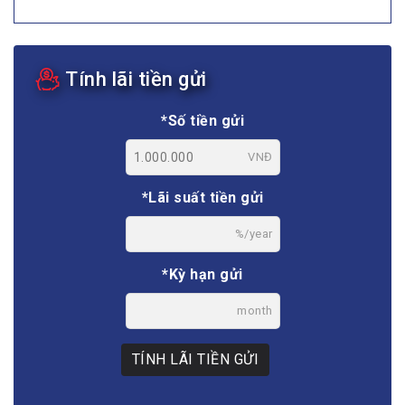
Tính lãi tiền gửi
*Số tiền gửi
VNĐ
*Lãi suất tiền gửi
%/year
*Kỳ hạn gửi
month
TÍNH LÃI TIỀN GỬI