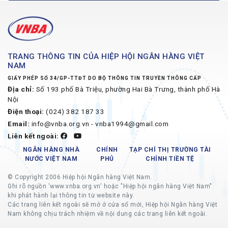
TRANG THÔNG TIN CỦA HIỆP HỘI NGÂN HÀNG VIỆT
NAM
GIẤY PHÉP SỐ 34/GP-TTĐT DO BỘ THÔNG TIN TRUYỀN THÔNG CẤP
Địa chỉ:
Số 193 phố Bà Triệu, phường Hai Bà Trưng, thành phố Hà
Nội
Điện thoại:
(024) 382 187 33
Email:
info@vnba.org.vn - vnba1994@gmail.com
Liên kết ngoài:
NGÂN HÀNG NHÀ
CHÍNH
TẠP CHÍ THỊ TRƯỜNG TÀI
NƯỚC VIỆT NAM
PHỦ
CHÍNH TIỀN TỆ
© Copyright 2006 Hiệp hội Ngân hàng Việt Nam.
Ghi rõ nguồn 'www.vnba.org.vn' hoặc "Hiệp hội ngân hàng Việt Nam"
khi phát hành lại thông tin từ website này.
Các trang liên kết ngoài sẽ mở ở cửa sổ mới, Hiệp hội Ngân hàng Việt
Nam không chịu trách nhiệm về nội dung các trang liên kết ngoài.