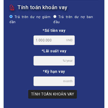
Tính toán khoản vay
Trả trên dư nợ giảm
Trả trên dư nợ ban
dần
đầu
*Số tiền vay
VNĐ
*Lãi suất vay
%/year
*Kỳ hạn vay
month
TÍNH TOÁN KHOẢN VAY