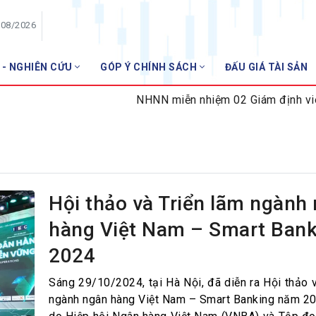
/08/2026
 - NGHIÊN CỨU
GÓP Ý CHÍNH SÁCH
ĐẤU GIÁ TÀI SẢN
HỘI VIÊN
NHNN miễn nhiệm 02 Giám định viên tư 
Danh sách hội viên
Gia nhập VNBA
 VNBA
 Tuần VNBA
Hội thảo và Triển lãm ngành
hàng Việt Nam – Smart Bank
gân hàng
2024
t
Sáng 29/10/2024, tại Hà Nội, đã diễn ra Hội thảo v
ngành ngân hàng Việt Nam – Smart Banking năm 20