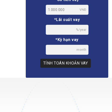
VNĐ
*Lãi suất vay
%/year
*Kỳ hạn vay
month
TÍNH TOÁN KHOẢN VAY