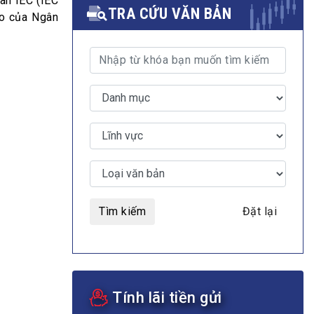
àn IEC (IEC
TRA CỨU VĂN BẢN
ạo của Ngân
MULTIMEDIA
Video
E-magazines
Photos
Tìm kiếm
Đặt lại
Tính lãi tiền gửi