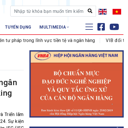
TUYỂN DỤNG
MULTIMEDIA
ĐÀO TẠO - NGHIÊN CỨU
pháp trong lĩnh vực tiền tệ và ngân hàng
VIB đổi tên P
Nghiệp vụ - Chứng chỉ
Tập huấn
 ngân
ing
à Triển lãm
24. Sự kiện