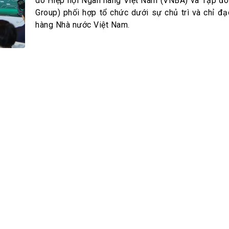
h Tiêu dùng
do Hiệp hội Ngân hàng Việt Nam (VNBA) và Tập đo
Group) phối hợp tổ chức dưới sự chủ trì và chỉ đ
tài sản
hàng Nhà nước Việt Nam.
oán –Thẻ
 trị
iệc làm
 SẢN
TUYỂN DỤNG