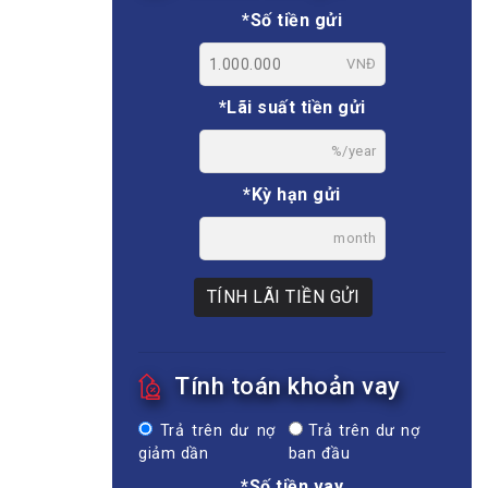
*Số tiền gửi
VNĐ
*Lãi suất tiền gửi
%/year
*Kỳ hạn gửi
month
TÍNH LÃI TIỀN GỬI
Tính toán khoản vay
Trả trên dư nợ
Trả trên dư nợ
giảm dần
ban đầu
*Số tiền vay