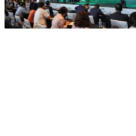
Tài chín
Bộ Chuẩn mực Đạo đức nghề nghiệp
Đấu giá 
Đối tác
Thanh t
Nhà quản
Cơ hội v
GÓP Ý CHÍNH SÁCH
ĐẤU GIÁ TÀI
Dự thảo luật
Tư vấn – Hỏi đáp
Tra cứu văn bản