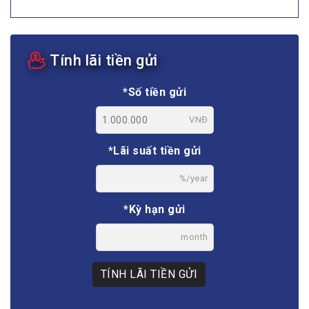
Tính lãi tiền gửi
*Số tiền gửi
VNĐ
*Lãi suất tiền gửi
%/year
*Kỳ hạn gửi
month
TÍNH LÃI TIỀN GỬI