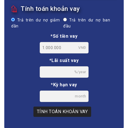
Tính toán khoản vay
Trả trên dư nợ giảm
Trả trên dư nợ ban
dần
đầu
*Số tiền vay
VNĐ
*Lãi suất vay
%/year
*Kỳ hạn vay
month
TÍNH TOÁN KHOẢN VAY