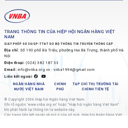
TRANG THÔNG TIN CỦA HIỆP HỘI NGÂN HÀNG VIỆT
NAM
GIẤY PHÉP SỐ 34/GP-TTĐT DO BỘ THÔNG TIN TRUYỀN THÔNG CẤP
Địa chỉ:
Số 193 phố Bà Triệu, phường Hai Bà Trưng, thành phố Hà
Nội
Điện thoại:
(024) 382 187 33
Email:
info@vnba.org.vn - vnba1994@gmail.com
Liên kết ngoài:
NGÂN HÀNG NHÀ
CHÍNH
TẠP CHÍ THỊ TRƯỜNG TÀI
NƯỚC VIỆT NAM
PHỦ
CHÍNH TIỀN TỆ
© Copyright 2006 Hiệp hội Ngân hàng Việt Nam.
Ghi rõ nguồn 'www.vnba.org.vn' hoặc "Hiệp hội ngân hàng Việt Nam"
khi phát hành lại thông tin từ website này.
Các trang liên kết ngoài sẽ mở ở cửa sổ mới, Hiệp hội Ngân hàng Việt
Nam không chịu trách nhiệm về nội dung các trang liên kết ngoài.