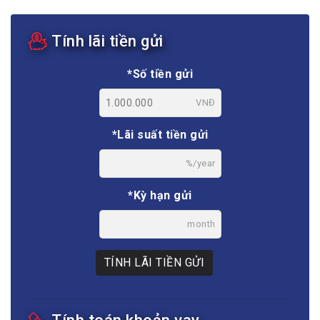
Tính lãi tiền gửi
*Số tiền gửi
VNĐ
*Lãi suất tiền gửi
%/year
*Kỳ hạn gửi
month
TÍNH LÃI TIỀN GỬI