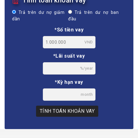
Tính toán khoản vay
Trả trên dư nợ giảm
Trả trên dư nợ ban
dần
đầu
*Số tiền vay
VNĐ
*Lãi suất vay
%/year
*Kỳ hạn vay
month
TÍNH TOÁN KHOẢN VAY