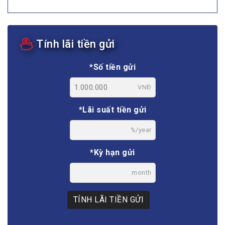
Tính lãi tiền gửi
*Số tiền gửi
VNĐ
*Lãi suất tiền gửi
%/year
*Kỳ hạn gửi
month
TÍNH LÃI TIỀN GỬI