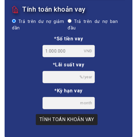
Tính toán khoản vay
Trả trên dư nợ giảm
Trả trên dư nợ ban
dần
đầu
*Số tiền vay
VNĐ
*Lãi suất vay
%/year
*Kỳ hạn vay
month
TÍNH TOÁN KHOẢN VAY