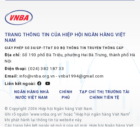
TRANG THÔNG TIN CỦA HIỆP HỘI NGÂN HÀNG VIỆT
NAM
GIẤY PHÉP SỐ 34/GP-TTĐT DO BỘ THÔNG TIN TRUYỀN THÔNG CẤP
Địa chỉ:
Số 193 phố Bà Triệu, phường Hai Bà Trưng, thành phố Hà
Nội
Điện thoại:
(024) 382 187 33
Email:
info@vnba.org.vn - vnba1994@gmail.com
Liên kết ngoài:
NGÂN HÀNG NHÀ
CHÍNH
TẠP CHÍ THỊ TRƯỜNG TÀI
NƯỚC VIỆT NAM
PHỦ
CHÍNH TIỀN TỆ
© Copyright 2006 Hiệp hội Ngân hàng Việt Nam.
Ghi rõ nguồn 'www.vnba.org.vn' hoặc "Hiệp hội ngân hàng Việt Nam"
khi phát hành lại thông tin từ website này.
Các trang liên kết ngoài sẽ mở ở cửa sổ mới, Hiệp hội Ngân hàng Việt
Nam không chịu trách nhiệm về nội dung các trang liên kết ngoài.