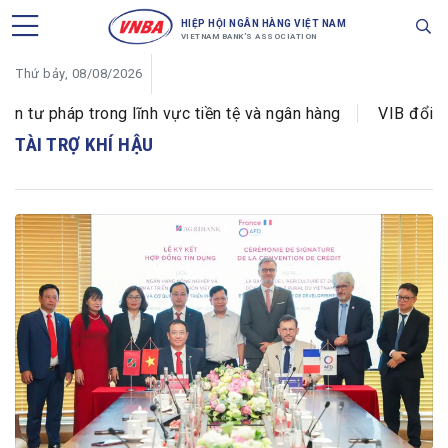
HIỆP HỘI NGÂN HÀNG VIỆT NAM
VIETNAM BANK'S ASSOCIATION
Thứ bảy, 08/08/2026
tư pháp trong lĩnh vực tiền tệ và ngân hàng
VIB đổi tê
TÀI TRỢ KHÍ HẬU