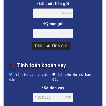
*Lãi suất tiền gửi
%/year
*Kỳ hạn gửi
month
TÍNH LÃI TIỀN GỬI
Tính toán khoản vay
Trả trên dư nợ giảm
Trả trên dư nợ ban
dần
đầu
*Số tiền vay
VNĐ