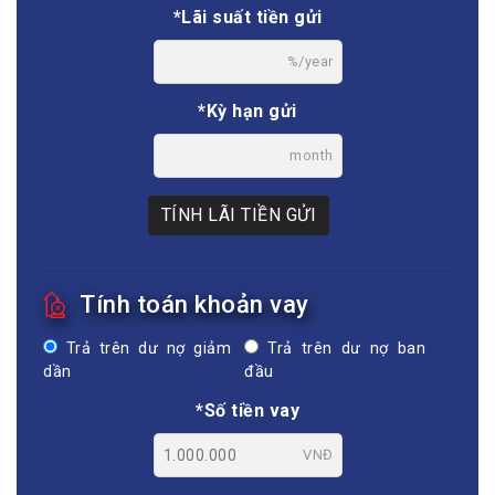
*Lãi suất tiền gửi
%/year
*Kỳ hạn gửi
month
TÍNH LÃI TIỀN GỬI
Tính toán khoản vay
Trả trên dư nợ giảm
Trả trên dư nợ ban
dần
đầu
*Số tiền vay
VNĐ