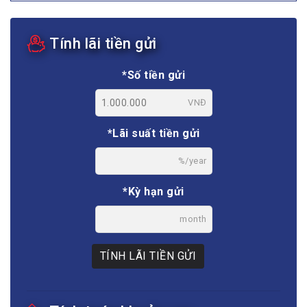
Tính lãi tiền gửi
*Số tiền gửi
VNĐ
*Lãi suất tiền gửi
%/year
*Kỳ hạn gửi
month
TÍNH LÃI TIỀN GỬI