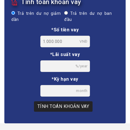
Tính toán khoản vay
Trả trên dư nợ giảm
Trả trên dư nợ ban
dần
đầu
*Số tiền vay
VNĐ
*Lãi suất vay
%/year
*Kỳ hạn vay
month
TÍNH TOÁN KHOẢN VAY